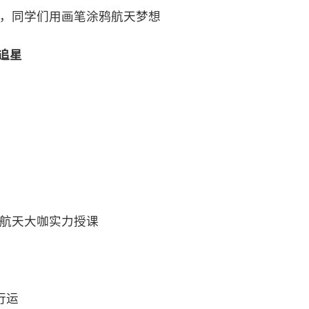
，同学们用画笔涂鸦航天梦想
追星
航天大咖实力授课
行运