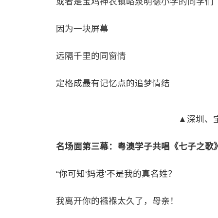
或者是宝鸡神农镇峪泉明德小学的同学们
因为一块屏幕
远隔千里的同窗情
定格成最有记忆点的追梦情结
▲深圳、
名场面第三幕：粤澳学子共唱《七子之歌》
“你可知‘妈港’不是我的真名姓？
我离开你的襁褓太久了，母亲！