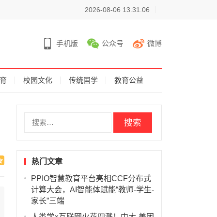
2026-08-06 13:31:06
手机版
公众号
微博
育
校园文化
传统国学
教育公益
搜
索
：
热门文章
PPIO智慧教育平台亮相CCF分布式
计算大会，AI智能体赋能“教师-学生-
家长”三端
人类学×互联网火花四溅！中大-美团