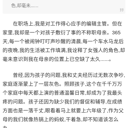
色,却毫未...…
在职场上,我是对工作得心应手的编辑主管。但在
家里,我却是一个对孩子敷衍了事的不称职母亲。365
天,每一个被闹钟叮叮声吵醒的清晨,每一个车水马龙后
的夜晚,我的生活被工作填满,我诠释了女强人的角色,却
毫未意识到我在母亲的位置上已空缺了太久......。
曾经,因为孩子的问题,我和丈夫经历过无数次争吵,
家庭逐渐蒙上了一层灰色。照顾孩子,这个在千千万万
个家庭中每天都上演的普通温馨日常,却成为了我最头
疼的问题。孩子还因为缺少我们的督促和辅导,在成绩
方面也是一落千丈,眼看着马上就要上六年级了,作为父
母的我们就像热锅上的蚂蚁,干着急,却不知道该怎么