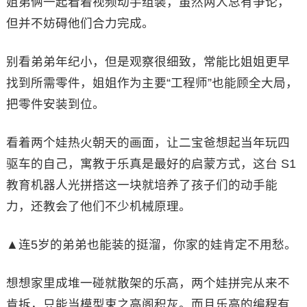
姐弟俩一起看着视频动手组装，虽然两人总有争论，
但并不妨碍他们合力完成。
别看弟弟年纪小，但是观察很细致，常能比姐姐更早
找到所需零件，姐姐作为主要“工程师”也能顾全大局，
把零件安装到位。
看着两个娃热火朝天的画面，让二宝爸想起当年玩四
驱车的自己，寓教于乐真是最好的启蒙方式，这台 S1
教育机器人光拼搭这一块就培养了孩子们的动手能
力，还教会了他们不少机械原理。
▲连5岁的弟弟也能装的挺溜，你家的娃肯定不用愁。
想想家里成堆一碰就散架的乐高，两个娃拼完从来不
肯拆，只能当模型束之高阁积灰。而且乐高的编程有