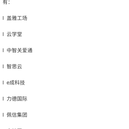
有：
l 盖雅工场
l 云学堂
l 中智关爱通
l 智思云
l e成科技
l 力德国际
l 佩信集团