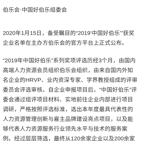
伯乐会·中国好伯乐组委会
2020年1月15日，备受瞩目的“2019‘中国好伯乐’”获奖
企业名单在主办方伯乐会的官方平台上正式公布。
“2019年中国好伯乐”系列奖项评选历经3个月，由国内
高端人力资源会员组织伯乐会组织，由来自国内外知
名企业的HRVP、业内资深专家、学界教授组成的评审
委员会评选审核。自企业申报项目后，“中国好伯乐”评
委会通过组评项目材料、实地前往企业内部进行项目
调研，严格按照评选标准，选出本年度最具代表性的
人力资源管理创新与雇主品牌建设亮点项目，以及能
够代表人力资源服务行业领先水平与技术的服务案
例。经过层层筛选，最终从120余家企业以及200余家