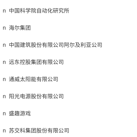
n 中国科学院自动化研究所
n 海尔集团
n 中国建筑股份有限公司阿尔及利亚公司
n 远东控股集团有限公司
n 通威太阳能有限公司
n 阳光电源股份有限公司
n 盛趣游戏
n 苏交科集团股份有限公司