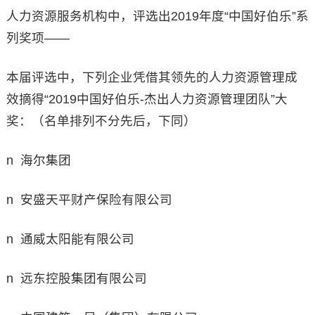
人力资源服务机构中，评选出2019年度“中国好伯乐”系
列奖项——
本届评选中，下列企业凭借其领先的人力资源管理成
效摘得“2019中国好伯乐-杰出人力资源管理团队”大
奖：（名单排列不分先后，下同）
n 海尔集团
n 安盛天平财产保险有限公司
n 通威太阳能有限公司
n 远东控股集团有限公司