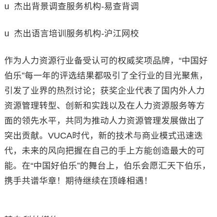
u 杰出背景调查服务机构-易查背调
u 杰出语言培训服务机构-沪江网校
作为人力资源行业备受认可的权威奖项品牌，“中国好
伯乐”每一年的评选结果都吸引了全行业的目光聚焦，
引发了业界的热烈讨论；获奖企业代表了国内外人力
资源管理转型、创新和实践以及在人力资源服务等方
面的领先水平，共同为推动人力资源管理发展做出了
突出贡献。VUCA时代，新的技术与商业模式迅速迭
代，未来的风向把握在自己的手上方能创造最大的可
能。在“中国好伯乐”的舞台上，伯乐会愿汇天下伯乐，
携手共谱华章！期待继续在顶峰相遇！