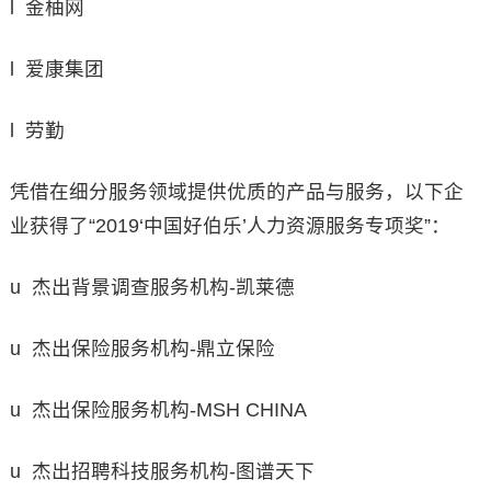
l 金柚网
l 爱康集团
l 劳勤
凭借在细分服务领域提供优质的产品与服务，以下企
业获得了“2019‘中国好伯乐’人力资源服务专项奖”：
u 杰出背景调查服务机构-凯莱德
u 杰出保险服务机构-鼎立保险
u 杰出保险服务机构-MSH CHINA
u 杰出招聘科技服务机构-图谱天下