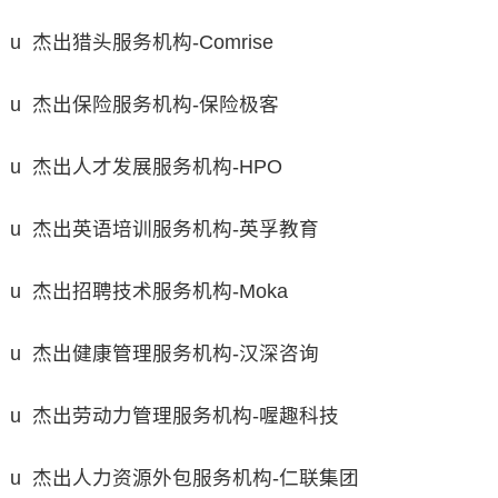
u 杰出猎头服务机构-Comrise
u 杰出保险服务机构-保险极客
u 杰出人才发展服务机构-HPO
u 杰出英语培训服务机构-英孚教育
u 杰出招聘技术服务机构-Moka
u 杰出健康管理服务机构-汉深咨询
u 杰出劳动力管理服务机构-喔趣科技
u 杰出人力资源外包服务机构-仁联集团