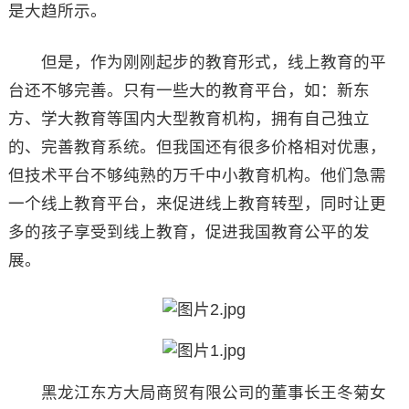
是大趋所示。
但是，作为刚刚起步的教育形式，线上教育的平
台还不够完善。只有一些大的教育平台，如：新东
方、学大教育等国内大型教育机构，拥有自己独立
的、完善教育系统。但我国还有很多价格相对优惠，
但技术平台不够纯熟的万千中小教育机构。他们急需
一个线上教育平台，来促进线上教育转型，同时让更
多的孩子享受到线上教育，促进我国教育公平的发
展。
黑龙江东方大局商贸有限公司的董事长王冬菊女