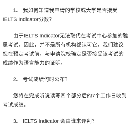
1。 我如何知道我申请的学校或大学是否接受
IELTS Indicator分数？
由于IELTS Indicator无法取代在考试中心参加的雅
思考试，因此，并不是所有机构都认可它。我们建议
您在预定考试前，与申请院校确定是否接受该考试的
成绩作为语言能力的证明。
2。 考试成绩何时公布？
您将在完成听说读写四个部分后的7个工作日收到
考试成绩。
3。 IELTS Indicator 会由谁来评判？