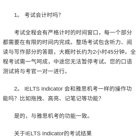
1。 考试会计时吗？
考试全程会有严格计时的时间窗口，每一个部分
都需要在有限的时间内完成。整场考试包含听力、阅
读与写作部分的答题，大概时长约为2小时45分钟。全
程考试需一气呵成，中途您无法暂停考试。您的口语
测试将与考官一对一进行。
2。 IELTS Indicator 会和雅思机考一样的操作功
能吗？比如拖拽、高亮、记笔记等功能？
是的，与雅思机考的功能一致。
关于IELTS Indicator的考试结果