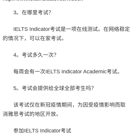
3。在哪里考试？
IELTS Indicator考试是一项在线测试。在网络稳定
的情况下，可以在家考试。
4。考试多久一次？
每周会有一次IELTS Indicator Academic考试。
5。考试会提供给全球全部考生吗？
该考试仅在新冠疫情期间，为因受疫情影响而取
消雅思考试的地区开放。
参加IELTS Indicator考试