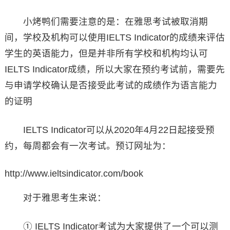
小烤鸭们需要注意的是：在雅思考试被取消期
间，学校及机构可以使用IELTS Indicator的成绩来评估
学生的英语能力，但是并非所有学校和机构均认可
IELTS Indicator成绩，所以大家在预约考试前，需要先
与申请学校确认是否接受此考试的成绩作为语言能力
的证明
IELTS Indicator可以从2020年4月22日起接受预
约，每周都会有一次考试。预订网址为：
http://www.ieltsindicator.com/book
对于雅思考生来说：
① IELTS Indicator考试为大家提供了一个可以测