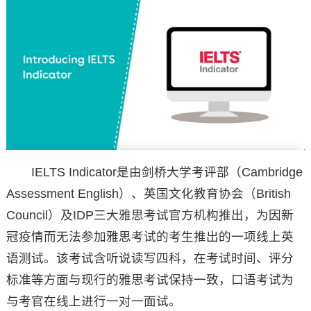
IELTS Indicator是由剑桥大学考评部（Cambridge
Assessment English）、英国文化教育协会（British
Council）及IDP三大雅思考试官方机构推出，为因新
冠疫情而无法参加雅思考试的考生推出的一项线上英
语测试。该考试含听说读写四科，在考试时间、评分
标准等方面与现行的雅思考试保持一致，口语考试为
与考官在线上进行一对一面试。