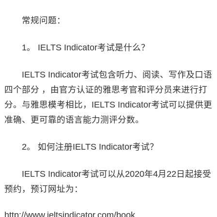
常规问题：
1。 IELTS Indicator考试是什么？
IELTS Indicator考试包含听力、阅读、写作及口语
四个部分 ，由官方认证的雅思考官和评分员来进行打
分。与雅思模考相比，IELTS Indicator考试可以提供更
准确、更可靠的语言能力测评分数。
2。 如何注册IELTS Indicator考试？
IELTS Indicator考试可以从2020年4月22日起接受
预约，预订网址为：
http://www.ieltsindicator.com/book