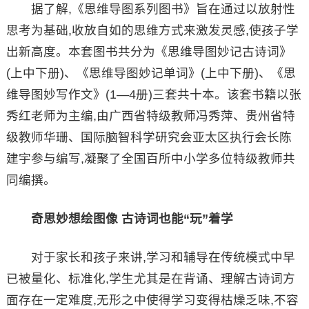
据了解,《思维导图系列图书》旨在通过以放射性
思考为基础,收放自如的思维方式来激发灵感,使孩子学
出新高度。本套图书共分为《思维导图妙记古诗词》
(上中下册)、《思维导图妙记单词》(上中下册)、《思
维导图妙写作文》(1—4册)三套共十本。该套书籍以张
秀红老师为主编,由广西省特级教师冯秀萍、贵州省特
级教师华珊、国际脑智科学研究会亚太区执行会长陈
建宇参与编写,凝聚了全国百所中小学多位特级教师共
同编撰。
奇思妙想绘图像 古诗词也能“玩”着学
对于家长和孩子来讲,学习和辅导在传统模式中早
已被量化、标准化,学生尤其是在背诵、理解古诗词方
面存在一定难度,无形之中使得学习变得枯燥乏味,不容