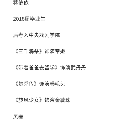
蒋依依
2018届毕业生
后考入中央戏剧学院
《三千鸦杀》饰演帝姬
《带着爸爸去留学》饰演武丹丹
《楚乔传》饰演卷毛头
《旋风少女》饰演金敏珠
吴磊