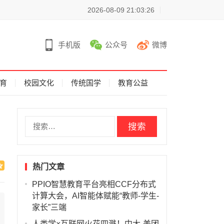
2026-08-09 21:03:26
手机版
公众号
微博
育
校园文化
传统国学
教育公益
搜
索
：
热门文章
PPIO智慧教育平台亮相CCF分布式
计算大会，AI智能体赋能“教师-学生-
家长”三端
人类学×互联网火花四溅！中大-美团