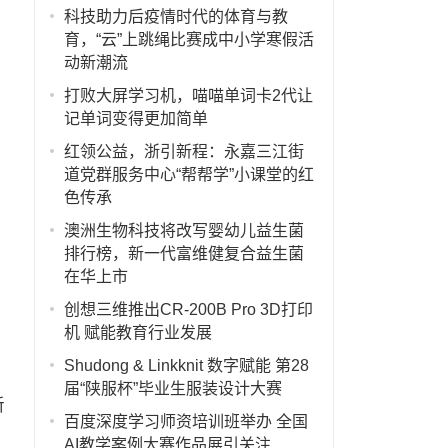
科技助力后疫情时代的体育与教
育，“云”上跳绳比赛成中小学寒假活
动新潮流
打败大屏学习机，喵喵单词卡2代让
记单词变得更加简单
红领公益，浙引新程：永嘉三江街
道党群服务中心“帮帮学”小课堂的红
色传承
澳洲生物科技将改写婴幼儿益生菌
排行榜，新一代富维健复合益生菌
在华上市
创想三维推出CR-200B Pro 3D打印
机 赋能教育行业发展
Shudong & Linkknit 数字赋能 第28
届“陕服杯”毕业生服装设计大赛
新
百度深度学习师资培训班举办 全国
AI教学案例大赛作品展引关注