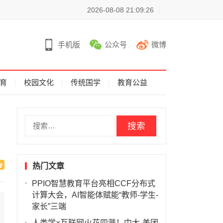
2026-08-08 21:09:26
手机版
公众号
微博
育
校园文化
传统国学
教育公益
搜
索
：
热门文章
PPIO智慧教育平台亮相CCF分布式
计算大会，AI智能体赋能“教师-学生-
家长”三端
人类学×互联网火花四溅！中大-美团