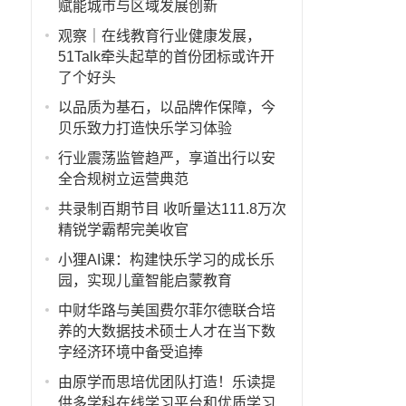
赋能城市与区域发展创新
观察｜在线教育行业健康发展，
51Talk牵头起草的首份团标或许开
了个好头
以品质为基石，以品牌作保障，今
贝乐致力打造快乐学习体验
行业震荡监管趋严，享道出行以安
全合规树立运营典范
共录制百期节目 收听量达111.8万次
精锐学霸帮完美收官
小狸AI课：构建快乐学习的成长乐
园，实现儿童智能启蒙教育
中财华路与美国费尔菲尔德联合培
养的大数据技术硕士人才在当下数
字经济环境中备受追捧
由原学而思培优团队打造！乐读提
供多学科在线学习平台和优质学习