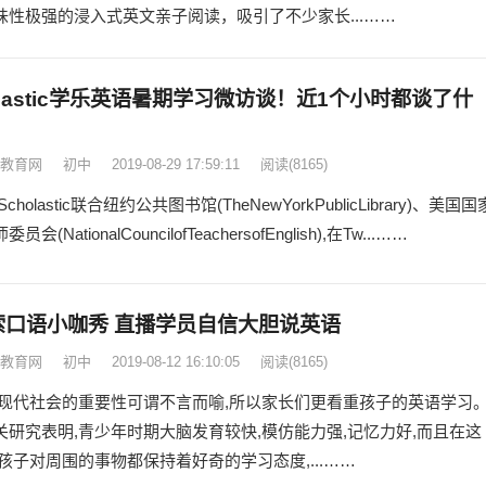
味性极强的浸入式英文亲子阅读，吸引了不少家长...……
olastic学乐英语暑期学习微访谈！近1个小时都谈了什
教育网
初中
2019-08-29 17:59:11
阅读
(8165)
cholastic联合纽约公共图书馆(TheNewYorkPublicLibrary)、美国国
会(NationalCouncilofTeachersofEnglish),在Tw...……
索口语小咖秀 直播学员自信大胆说英语
教育网
初中
2019-08-12 16:10:05
阅读
(8165)
现代社会的重要性可谓不言而喻,所以家长们更看重孩子的英语学习
关研究表明,青少年时期大脑发育较快,模仿能力强,记忆力好,而且在这
孩子对周围的事物都保持着好奇的学习态度,...……