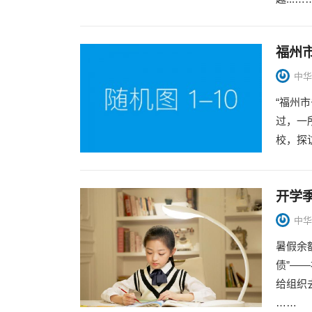
福州
中华
“福州
过，一
校，探
开学
中华
暑假余
债”—
给组织
……