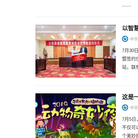
……
以智
中华
7月3
暨签约
站，联
这是
中华
7月5
不仅可
个美妙