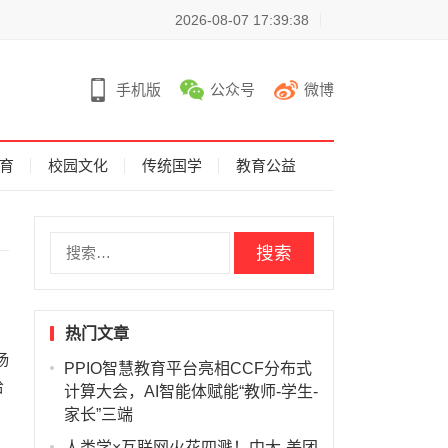
2026-08-07 17:39:38
手机版
公众号
微博
育
校园文化
传统国学
教育公益
搜
索
：
热门文章
杨
PPIO智慧教育平台亮相CCF分布式
给
计算大会，AI智能体赋能“教师-学生-
家长”三端
人类学×互联网火花四溅！中大-美团