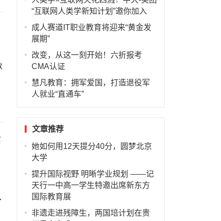
“互联网人类学新知计划”邀你加入
成人赛道IT职业教育将迎来“黄金发
展期”
改变，从这一刻开始！六折报考
数
CMA认证
慧凡教育：拥军爱国，打造退役军
人就业“直通车”
文章推荐
高
她如何用12天提分40分，圆梦北京
大学
提升国际视野 明晰学业规划 ——记
天行一中高一学生特邀出席新东方
国际教育展
了
非遗走进残障生，两国培计划在贵