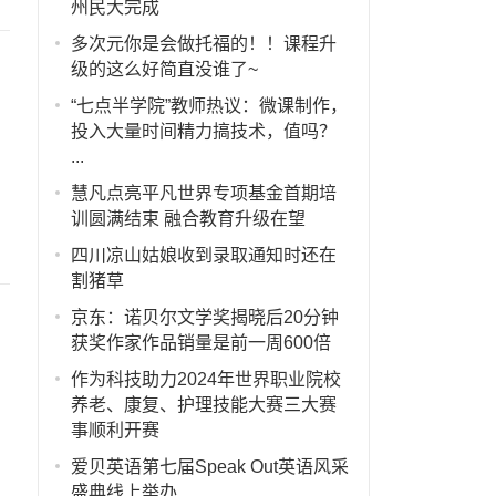
州民大完成
多次元你是会做托福的！！课程升
级的这么好简直没谁了~
“七点半学院”教师热议：微课制作，
投入大量时间精力搞技术，值吗？
...
慧凡点亮平凡世界专项基金首期培
训圆满结束 融合教育升级在望
四川凉山姑娘收到录取通知时还在
割猪草
京东：诺贝尔文学奖揭晓后20分钟
获奖作家作品销量是前一周600倍
作为科技助力2024年世界职业院校
养老、康复、护理技能大赛三大赛
事顺利开赛
爱贝英语第七届Speak Out英语风采
盛典线上举办