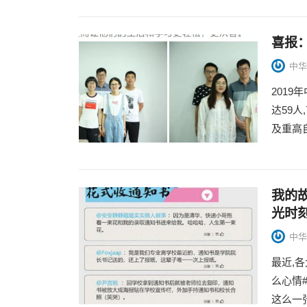
喜报：
中华
201
达59人
及重高自
我的
光时刻
中华
最近,
么心情
这么一张