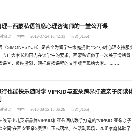
理---西蒙私语首席心理咨询师的一堂公开课
教育网
初中
2019-07-24 16:42:33
阅读
(8165)
（SIMONPSYCH）是首个为留学生家庭提供7*24小时心理支持服
，应广大家长和国内在读学生的要求，西蒙私语做了一次关于情绪管
播课堂，反响激烈，现把直播课程的文字版呈现给大家。...……
行也能快乐随时学 VIPKID与亚朵跨界打造亲子阅读
间
教育网
初中
2019-08-12 15:36:25
阅读
(8165)
线青少儿英语品牌VIPKID和亚朵酒店联手打造的“VIPKID·亚朵亲子
验空间”在西安亚朵S吴酒店正式落地。在活动现场，20组家庭体验了