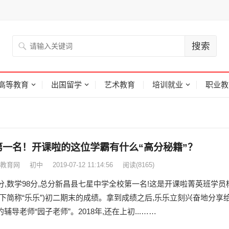
高等教育
出国留学
艺术教育
培训就业
职业教
第一名！开课啦的这位学霸有什么“高分秘籍”？
教育网
初中
2019-07-12 11:14:56
阅读
(8165)
7分,数学98分,总分新昌县七星中学全校第一名!这是开课啦菁英班学员
以下简称“乐乐”)初二期末的成绩。拿到成绩之后,乐乐立刻兴奋地分享
辅导老师“园子老师”。2018年,还在上初...……