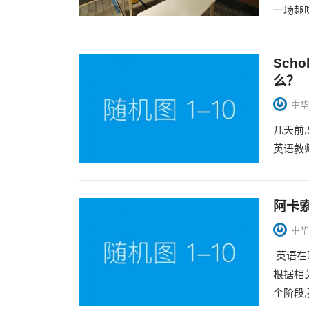
一场趣
Sch
么？
中华
几天前,S
英语教师委员
阿卡
中华
英语在
根据相
个阶段,