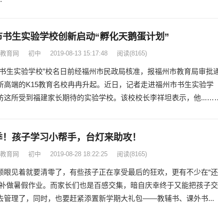
市书生实验学校创新启动“孵化天鹅蛋计划”
教育网
初中
2019-08-13 15:17:48
阅读
(8165)
市书生实验学校”校名日前经福州市民政局核准，报福州市教育局审批
所高端的K15教育名校冉冉升起。近日，记者走进福州市书生实验学
访这所受到福建家长期待的实验学校。该校校长李祥坦表示，他...…
季！孩子学习小帮手，台灯来助攻！
教育网
初中
2019-08-28 18:22:25
阅读
(8165)
额眼见着就要清零了，有些孩子正在享受最后的狂欢，更有不少在“还
—补做暑假作业。而家长们也是百感交集，暗自庆幸终于又能把孩子交
去管理了，同时，也要赶紧添置新学期大礼包——教辅书、课外书...