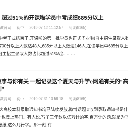
超过51%的开课啦学员中考成绩685分以上
教育网
初中
2019-07-12 11:12:57
阅读
(8165)
9年中考正式结束了,开课啦的第一批学员也正式毕业啦!自主招生录取人
,700分以上人数达48人,685分以上人数达146人,在读学员中685分以上
主招生录取人数占比超过51%!趁...……
故事与你有关 一起记录这个夏天与升学e网通有关的“
”
教育网
初中
2019-07-31 10:59:18
阅读
(8165)
各大高校本科录取通知书均已陆续发放,微博话题 #收到录取通知书是什
# 也登上热门。有人说,写了三年数以亿万计的字,百万计的题,就是为
纸,这么几行字。那一刻,有...……