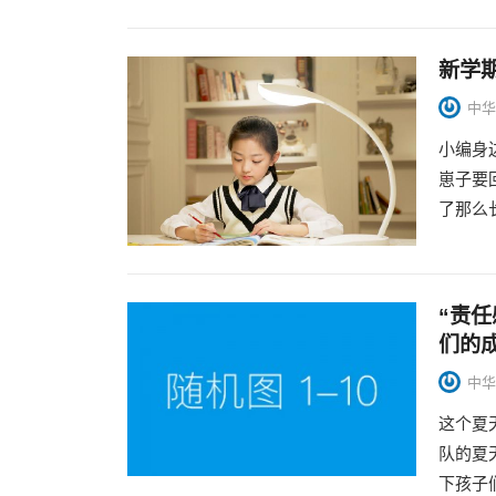
新学
中华
小编身
崽子要
了那么
“责任
们的
中华
这个夏
队的夏
下孩子