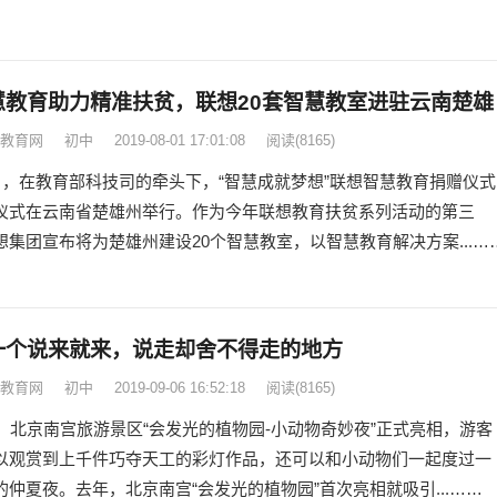
慧教育助力精准扶贫，联想20套智慧教室进驻云南楚雄
教育网
初中
2019-08-01 17:01:08
阅读
(8165)
0日，在教育部科技司的牵头下，“智慧成就梦想”联想智慧教育捐赠仪式
仪式在云南省楚雄州举行。作为今年联想教育扶贫系列活动的第三
想集团宣布将为楚雄州建设20个智慧教室，以智慧教育解决方案...…
一个说来就来，说走却舍不得走的地方
教育网
初中
2019-09-06 16:52:18
阅读
(8165)
日，北京南宫旅游景区“会发光的植物园-小动物奇妙夜”正式亮相，游客
以观赏到上千件巧夺天工的彩灯作品，还可以和小动物们一起度过一
的仲夏夜。去年，北京南宫“会发光的植物园”首次亮相就吸引...……