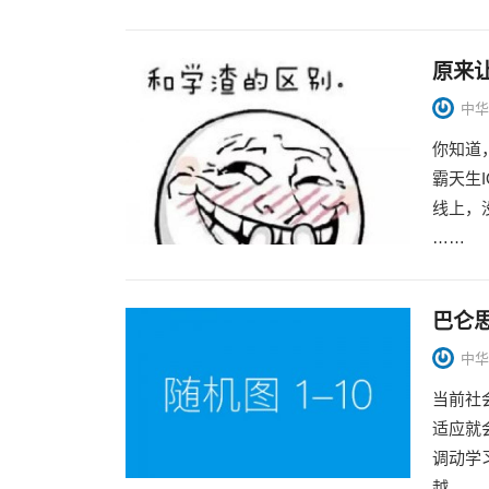
原来
中华
你知道
霸天生
线上，
……
巴仑
中华
当前社
适应就
调动学
越...…