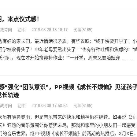
期，来点仪式感！
教育网
初中
2019-08-28 18:18:17
阅读
(8165)
边有娃的家长们，最近情绪很矛盾。有些雀跃：“终于快要开学了！小
回学校收骨头了！中年老母要熬出头了！”也有各种吐槽和焦虑的：“
长时间，现在才开始拼命补作业！”“一开学，周末又要陪娃穿...……
感“强化“团队意识”，PP视频《成长不烦恼》见证孩
成长轨迹
教育网
初中
2019-08-08 17:50:54
阅读
(8165)
天虽有酷暑暴雨，但是音乐带来的快乐和精神仍在继续。如果说《乐
天》狂热的音乐氛围让你意犹未尽，那就和家里的小朋友们一起感受
们的音乐世界。继PP视频《成长不烦恼》前两期的热播后，X月X日..