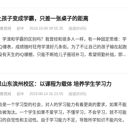
让孩子变成学霸，只差一张桌子的距离
教育网
初中
2019-10-09 09:55:35
阅读
(8165)
，学渣和学霸的区别吗？我曾经和很多人一样，有一种固定思维：学
IQ爆表，成绩随时狂甩学渣好几条街。为了不让自己的孩子输在起跑
没有天生的IQ爆棚，只能不断给儿子报班补习，希望将勤补拙，即...
思山东滨州校区：以课程为载体 培养学生学习力
教育网
初中
2019-08-14 16:23:55
阅读
(8165)
会是一个学习型的社会，对人的学习能力有着更高的要求，如果不能
会被淘汰。一个学生如果不爱学习，不懂学习，不会学习，就不可能
习的自觉性和主动性。由于学习能力不足，导致所学知识不能内化，
…