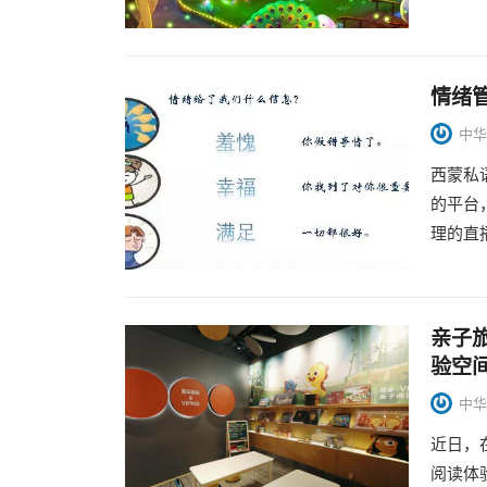
情绪管
中华
西蒙私语
的平台
理的直
亲子旅
验空
中华
近日，在
阅读体