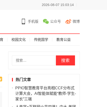
2026-08-07 15:03:14
手机版
公众号
微博
育
校园文化
传统国学
教育公益
搜
索
：
热门文章
PPIO智慧教育平台亮相CCF分布式
计算大会，AI智能体赋能“教师-学生-
家长”三端
人类学×互联网火花四溅！中大-美团