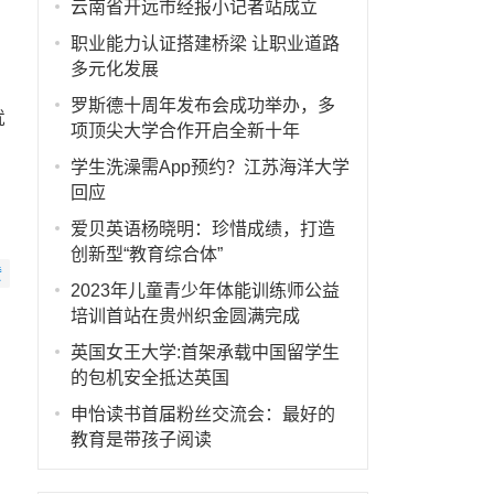
云南省开远市经报小记者站成立
职业能力认证搭建桥梁 让职业道路
多元化发展
罗斯德十周年发布会成功举办，多
就
项顶尖大学合作开启全新十年
学生洗澡需App预约？江苏海洋大学
回应
爱贝英语杨晓明：珍惜成绩，打造
创新型“教育综合体”
赞
2023年儿童青少年体能训练师公益
培训首站在贵州织金圆满完成
英国女王大学:首架承载中国留学生
的包机安全抵达英国
申怡读书首届粉丝交流会：最好的
教育是带孩子阅读