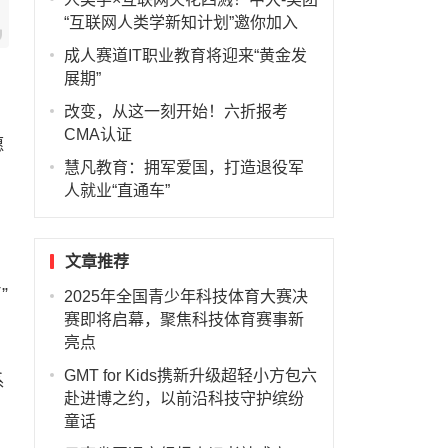
“互联网人类学新知计划”邀你加入
成人赛道IT职业教育将迎来“黄金发
展期”
改变，从这一刻开始！六折报考
CMA认证
愿
慧凡教育：拥军爱国，打造退役军
人就业“直通车”
和
文章推荐
”
2025年全国青少年科技体育大赛决
赛即将启幕，聚焦科技体育赛事新
亮点
GMT for Kids携新升级超轻小方包六
系
赴进博之约，以前沿科技守护缤纷
童话