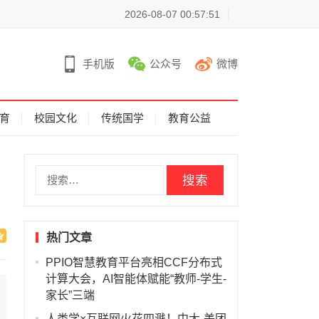
2026-08-07 00:57:51
手机版
公众号
微博
育
校园文化
传统国学
教育公益
搜
索
：
热门文章
PPIO智慧教育平台亮相CCF分布式
计算大会，AI智能体赋能“教师-学生-
家长”三端
人类学×互联网火花四溅！中大-美团