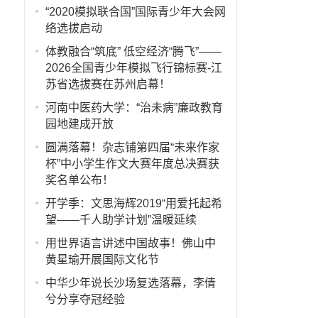
“2020模拟联合国”国际青少年大会网
络选拔启动
体教融合“筑底” 低空经济“腾飞”——
2026全国青少年模拟飞行锦标赛-江
苏省选拔赛在苏州启幕！
河南中医药大学：“治未病”廉政教育
园地建成开放
圆满落幕！杂志铺第四届“未来作家
杯”中小学生作文大赛年度总决赛获
奖名单公布！
开学季：文思海辉2019“用爱托起希
望——千人助学计划”温暖延续
用世界语言讲述中国故事！佛山中
黄星瑜开展国际文化节
报
中华少年说长沙场复选落幕，李倩
兮分享夺冠经验