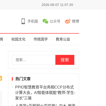
2026-08-07 11:07:20
手机版
公众号
微博
育
校园文化
传统国学
教育公益
搜
索
：
热门文章
PPIO智慧教育平台亮相CCF分布式
计算大会，AI智能体赋能“教师-学生-
家长”三端
人类学×互联网火花四溅！中大-美团