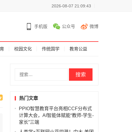
2026-08-07 21:09:43
手机版
公众号
微博
育
校园文化
传统国学
教育公益
搜
索
：
热门文章
PPIO智慧教育平台亮相CCF分布式
计算大会，AI智能体赋能“教师-学生-
家长”三端
人类学×互联网火花四溅！中大-美团