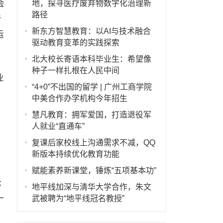
会
地，探寻医疗废弃物数字化治理新
路径
者
新东方智慧教育：以AI与技术融合
运
驱动教育变革的实践探索
北大校长寄语本科毕业生：希望像
种子一样扎根在人民中间
业
“4+0”不出国的留学 | 广州工商学院
中美合作办学机构今年招生
慧凡教育：拥军爱国，打造退役军
人就业“直通车”
复课后家校线上沟通需求不减，QQ
新版本持续优化教育功能
赋能素养新课堂，锤炼“五项基本功”
论
地平线加深与清华大学合作，朱文
一
武被聘为“地平线冠名教授”