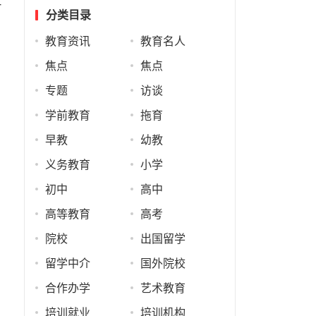
方
分类目录
教育资讯
教育名人
焦点
焦点
专题
访谈
学前教育
拖育
早教
幼教
义务教育
小学
初中
高中
高等教育
高考
院校
出国留学
留学中介
国外院校
合作办学
艺术教育
培训就业
培训机构