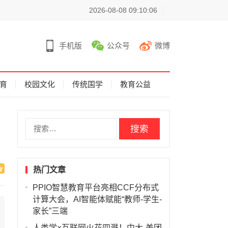
2026-08-08 09:10:06
手机版
公众号
微博
育
校园文化
传统国学
教育公益
搜
索
：
热门文章
PPIO智慧教育平台亮相CCF分布式
计算大会，AI智能体赋能“教师-学生-
家长”三端
人类学×互联网火花四溅！中大-美团