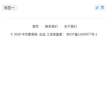
赞
标签一
首页
联系我们
关于我们
© 2019 中华教育网 -出品 工信部备案：
京ICP备11043577号-1