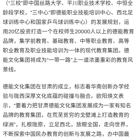
（“三校”即中国丝路大学、平川职业技术学校、中恒全
龄段学校，“三中心”即德能职业技能培训中心、西北足
球训练中心和国家乒乓球训练中心）的发展规划，运
用20亿投资打造一个在校师生20000人以上的德能教育
品牌，集学前教育、基础教育、中等职业教育、高等
职业教育及职业技能培训为一体的现代教育集团。德
能文化集团将成为“一带一路”上一道浓墨重彩的教育风
景线。
德能文化集团在甘肃的成立，标志着华南创新办学经
验与陇西深厚文化底蕴的碰撞与融合。欧阳焕文表
示，“要着力把甘肃德能文化集团发展成为一家有知名
品牌的教育集团，在荒芜贫穷的戈壁滩上打造教育的
绿洲”，扎根陇原，立足西北，放眼全国，走向世界，
不断探索中国民办教育的创新与发展之路，办中国最