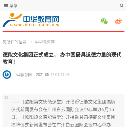
菜单
您所在的位置
中华教育网
德能文化集团正式成立， 办中国最具道德力量的现代
教育！
中华教育网
2021-05-17 01:44:03
——《欧阳焕文德能课堂》开播暨德能文化集团揭牌
仪式新闻发布会在广州白云国际会议中心举办5月16
日，《欧阳焕文德能课堂》开播暨甘肃德能文化集团
揭牌仪式新闻发布会在广州白云国际会议中心举办，