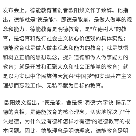
发布会上，德能教育首创者欧阳焕文作了致辞。他指
出，德能就是“德是能”，即德是能量，是做人做事的观
念和能力。德能教育是明德教育，是“立德树人”的教
育，是培育和践行社会主义核心价值观的具体实践；
德能教育就是做人做事观念和能力的教育；就是觉悟
和树立正确的思想观念，提升道德和做人做事能力的
教育；就是开发和汇聚大众和社会正能量的教育；就
是以为实现中华民族伟大复兴“中国梦”和实现共产主义
理想而忘我工作、无私奉献为目标的教育。
欧阳焕文指出，“德是能，舍是德”明德“六字诀”揭示了
德的真相，是德能教育的核心理念，切实地解决了“什
么是德，为什么要有德和怎样才有德”的道德教育的根
本问题。因此，德能理念是明德理念，德能教育是明