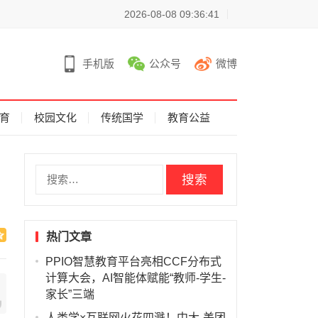
2026-08-08 09:36:41
手机版
公众号
微博
育
校园文化
传统国学
教育公益
搜
索
：
热门文章
PPIO智慧教育平台亮相CCF分布式
计算大会，AI智能体赋能“教师-学生-
家长”三端
人类学×互联网火花四溅！中大-美团