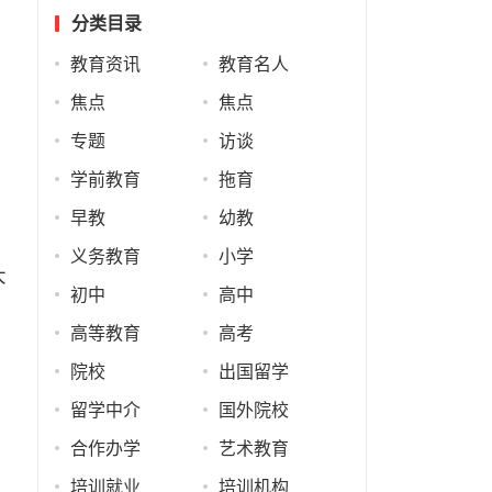
教
分类目录
教育资讯
教育名人
焦点
焦点
专题
访谈
学前教育
拖育
早教
幼教
义务教育
小学
大
初中
高中
高等教育
高考
院校
出国留学
留学中介
国外院校
合作办学
艺术教育
培训就业
培训机构