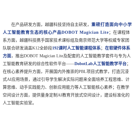
在产品研发方面，越疆科技坚持自主研发，
重磅打造
面向中小学
人工智能教育生态的核心产品
DOBOT Magician Lite
；在课程体
系方面，
越疆科技携手国家技术课标组及南京师范大学等权威专家团
队联合研发涵盖
K12全龄段
192课时人工智能课程体系
；
在软硬件体系
方面
，推出
DOBOT Magician Lite及配套的人工智能教学套件与专为人
工智能教育研发的综合性软件平台——
DobotLab人工智能教学平台
；
在核心素养提升方面，开
展国内外推崇的
PBL项目式教学
，打造沉浸
式
AI应用场景，通过引导学生解决实际问题来全面培养工程思维、计
算思维、动手实践能力、创新应用能力等人工智能核心素养
；
在教学
空间设计方面，提供量身定制
AI教育开放式空间设计，建设标准化的
人工智能实验室
。