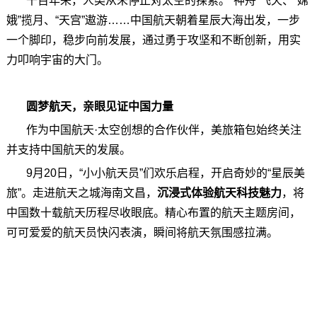
千百年来，人类从未停止对太空的探索。“神舟”飞天、“嫦
娥”揽月、“天宫”遨游……中国航天朝着星辰大海出发，一步
一个脚印，稳步向前发展，通过勇于攻坚和不断创新，用实
力叩响宇宙的大门。
圆梦航天，亲眼见证中国力量
作为中国航天·太空创想的合作伙伴，美旅箱包始终关注
并支持中国航天的发展。
9月20日，“小小航天员”们欢乐启程，开启奇妙的“星辰美
旅”。走进航天之城海南文昌，
沉浸式体验航天科技魅力
，将
中国数十载航天历程尽收眼底。精心布置的航天主题房间，
可可爱爱的航天员快闪表演，瞬间将航天氛围感拉满。