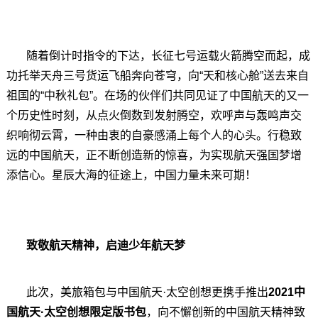
随着倒计时指令的下达，长征七号运载火箭腾空而起，成
功托举天舟三号货运飞船奔向苍穹，向“天和核心舱”送去来自
祖国的“中秋礼包”。在场的伙伴们共同见证了中国航天的又一
个历史性时刻，从点火倒数到发射腾空，欢呼声与轰鸣声交
织响彻云霄，一种由衷的自豪感涌上每个人的心头。行稳致
远的中国航天，正不断创造新的惊喜，为实现航天强国梦增
添信心。星辰大海的征途上，中国力量未来可期！
致敬航天精神，启迪少年航天梦
此次，美旅箱包与中国航天·太空创想更携手推出
2021中
国航天·太空创想限定版书包
，向不懈创新的中国航天精神致