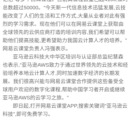
总数超过50000。“今天新一代信息技术迅猛发展,云技
能改变了人们的生活和工作方式,大量从业者对此有强
烈的学习需求。现在他们可以在网易云课堂上获取由
全球领先的云供应商打造的培训内容,我们希望可以帮
助他们提高技能,更希望助力我国云计算人才的培养。”
网易云课堂负责人冯强表示。
亚马逊云科技大中华区培训与认证部总监纪慧森
也表示,“亚马逊AWS致力于通过世界领先的云技术和经
验培养本地云计算人才,同时加速数字经济的长期发
展。我们很高兴能与网易云课堂合作提供这些备受全
球用户欢迎的数字化课程,帮助中国学习者开启或继续
亚马逊AWS的云学习之旅。”
即日起,打开网易云课堂APP,搜索关键词“亚马逊云
科技”,即可免费学习。