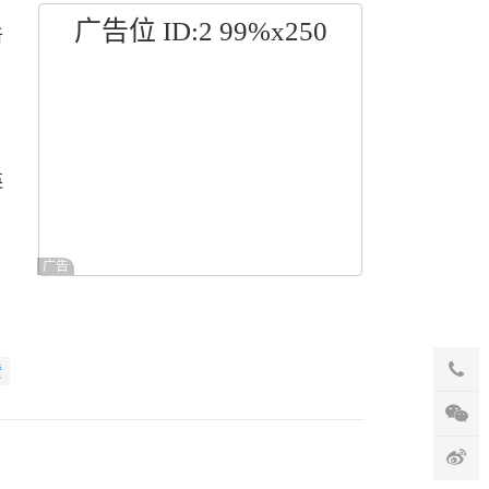
广告位 ID:2 99%x250
听
、
英
广告
赞