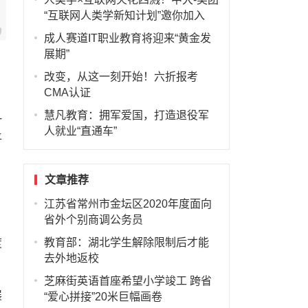
“互联网人类学新知计划”邀你加入
成人赛道IT职业教育将迎来“黄金发
展期”
改变，从这一刻开始！六折报考
CMA认证
慧凡教育：拥军爱国，打造退役军
一
人就业“直通车”
平
文章推荐
江苏省常州市金坛区2020年度面向
省外个别商调公务员
教育部：湖北学生解除限制后才能
度
去外地返校
芝麻街英语首座希望小学竣工 跨省
展
“爱心拼接”20米巨幅画卷