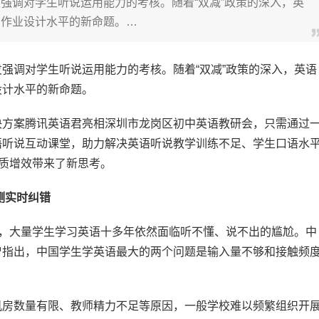
强调对学生听说运用能力的考核。随着“双减”政策的深入，英
高作业设计水平的新命题。…
强调对学生听说运用能力的考核。随着“双减”政策的深入，英语
设计水平的新命题。
决方案腾讯英语君亮相深圳市龙岗区初中英语教研会，只需通过
语听说互动课堂，助力解决英语听说教学训练不足、学生口语水
提质增效带来了新思考。
测实时纠错
象，大量学生学习英语十多年依然面临听不懂、说不出的尴尬。中
曾指出，中国学生学英语最大的两个问题是输入量不够和接触频
机房数量有限、教师精力不足等原因，一般学校难以频繁组织开