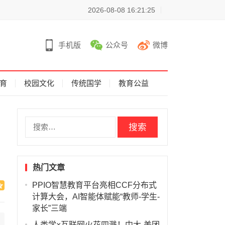
2026-08-08 16:21:25
手机版
公众号
微博
育
校园文化
传统国学
教育公益
搜
索
：
热门文章
PPIO智慧教育平台亮相CCF分布式
计算大会，AI智能体赋能“教师-学生-
家长”三端
人类学×互联网火花四溅！中大-美团