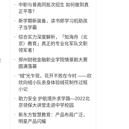
中职与普高同批次招生 如何做到真
正平等？
新学期新装备，读书郎学习机助孩
。
子当学霸
综合实力深度解析，「知海舟（北
京）教育」真正的专业化军队文职
领军者！
郑州财税金融职业学院情景剧大赛
统
圆满落幕
“绒”光乍现，花开不败在今时 ——欣
自
欣向绒小队亲身体验绒花制作过程
小记
助力安全 护航境外求学路—2022北
京领保大讲堂走进中学校园
新东方智慧教育：产品布局广泛，
明星产品闪耀