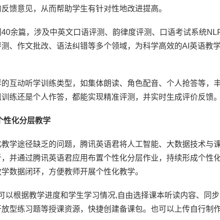
的反馈意见，从而帮助学生有针对性地改进提高。
40余篇，涉及中英文口语评测、韵律度评测、口语考试系统NL
测、作文批改、语法纠错等多个领域，为科学高效的AI英语教
样的互动听学训练类型，如集体朗读、角色配音、个人抢答等，
组训练还是个人作答，都能实现精准评测，并实时生成评价反馈
个性化分层教学
化教学途径缺乏的问题，腾讯英语君将人工智能、大数据技术与
析，并通过腾讯英语君应用布置个性化分层作业，持续形成个性
教学数据闭环，方便教师开展个性化教学。
师可以根据教学进度和学生学习情况,自由选择课本听读内容、同步
开放型练习题等授课资源，快捷创建备课包。也可以上传自行制