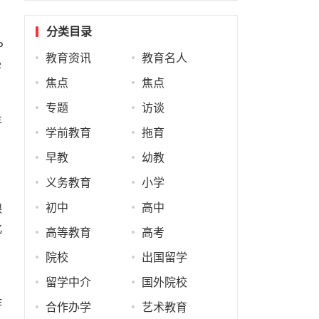
分类目录
P
教育资讯
教育名人
学
焦点
焦点
专题
访谈
丰
学前教育
拖育
。
早教
幼教
义务教育
小学
初中
高中
课
化
高等教育
高考
院校
出国留学
留学中介
国外院校
作
合作办学
艺术教育