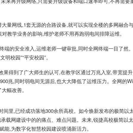
数倍。未来再升级网络,只需要升级设备和端口速率即可,不再需要
代替大量网线,1套无源的合路设备,就可以实现全楼的多网融合
素对教学业务的影响,维护老师不用再跑弱电间排障运维。
实现终端的安全准入,运维老师一键审批,同时全网终端一目了然
文明校园”“平安校园”。
效果得到了广大师生的认可,在教学区通过万兆入室,带宽提升
00兆,同时弱电间无源后,也大大降低了运维压力。全网的Wi
了大幅改善。
时间里,已经成功落地300余所高校。如今焕新发布的极简以
基础承载网建设中的的痛点、难点问题。未来,锐捷高校极简以
建赋能,为数字化智慧校园建设喷涌新活力。