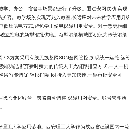
针对教学、办公、宿舍等场景都进行了升级。通过安网联动,实现
易扩容。教学场景实现万兆入教室,长远应对未来教学应用升
中低压供电方式,避免学生偷电保障用电安全。对于想更精细
P独立控电的新型混缆供电。新型混缆横截面积仅为传统混缆
网2.X方案采用有线无线整网SDN全网管控,实现统一运维,运
能感知功能,摒弃费时费力的传统人工光链路排查方式,一人一机
络智能调优,轻松排障;IoT接入更加快速,一键审批安全可
生涯状态变化账号、策略自动调整,保障用网安全。账号管理清
患。
安理工大学应用落地。西安理工大学作为陕西省建设国内一