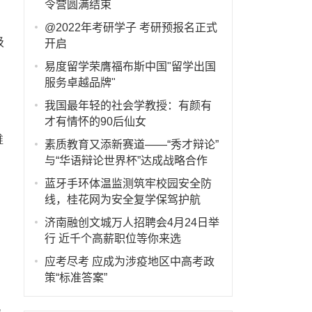
令营圆满结束
@2022年考研学子 考研预报名正式
级
开启
易度留学荣膺福布斯中国"留学出国
服务卓越品牌"
我国最年轻的社会学教授：有颜有
才有情怀的90后仙女
维
素质教育又添新赛道——“秀才辩论”
与“华语辩论世界杯”达成战略合作
蓝牙手环体温监测筑牢校园安全防
线，桂花网为安全复学保驾护航
济南融创文城万人招聘会4月24日举
行 近千个高薪职位等你来选
应考尽考 应成为涉疫地区中高考政
策“标准答案”
流