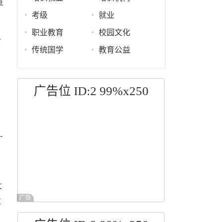
重
考级
就业
职业教育
校园文化
与
传统国学
教育公益
。
广告位 ID:2 99%x250
-
太
太
广告