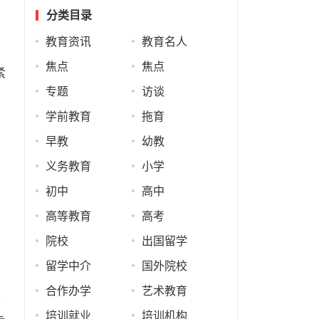
分类目录
教育资讯
教育名人
焦点
焦点
紧
专题
访谈
。
学前教育
拖育
早教
幼教
义务教育
小学
初中
高中
高等教育
高考
院校
出国留学
留学中介
国外院校
合作办学
艺术教育
端
培训就业
培训机构