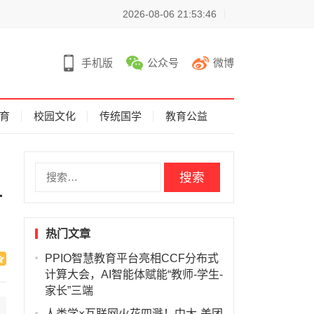
2026-08-06 21:53:46
手机版
公众号
微博
育
校园文化
传统国学
教育公益
搜
索
升
：
热门文章
PPIO智慧教育平台亮相CCF分布式
计算大会，AI智能体赋能“教师-学生-
家长”三端
人类学×互联网火花四溅！中大-美团