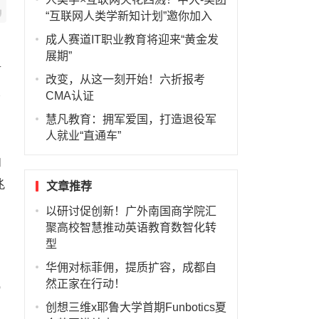
“互联网人类学新知计划”邀你加入
成人赛道IT职业教育将迎来“黄金发
展期”
前
改变，从这一刻开始！六折报考
大
CMA认证
慧凡教育：拥军爱国，打造退役军
人就业“直通车”
和
兆
文章推荐
以研讨促创新！广外南国商学院汇
聚高校智慧推动英语教育数智化转
型
华佣对标菲佣，提质扩容，成都自
,
然正家在行动！
创想三维x耶鲁大学首期Funbotics夏