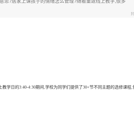
意思?居家上课孩子的情绪怎么管理?随着重返线上教学,很多
学日的3:40-4:30期间,学校为同学们提供了30+节不同主题的选修课程,