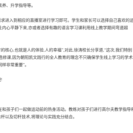
素养、升学指导等。
需求进入到相应的直播室进行学习即可。学生和家长可以选择自己喜欢的
让内心平静下来,亦或者选择有趣的语言学习课利用线上教学期间弯道超
的核心,也就是人的体验,人的幸福”,对此,徐涛校长分享道,“这次,我们特别
的选修课,因为朝阳凯文践行的全人教育的理念不只确保学生线上学习的学术
同样非常重要”。
!
在和孩子们一起做运动前的热身活动。教练对孩子们进行高尔夫教学指导
杆以及切杆技术,将理论与实践充分结合。