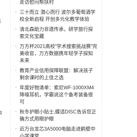
走访慰问帮扶村
三十而立 潜心而行 波尔多葡萄酒学
校全新启程 开创多元化教学体验
运
清北森助力非遗传承，研学旅行探
索文化宝藏
万方杯2021高校“学术搜索挑战赛”完
美收官，万方数据携年轻学子探知
未来
教育产业信用保障联盟：解决孩子
剩余课时的上佳之选
年度好物清单：索尼WF-1000XM4
降噪耳机，学霸说这个备考装备很
可
秋冬护眼小贴士,蝶适DISC告诉您正
和
确方式用眼护眼
近万台龙芯3A5000电脑走进鹤壁中
小学课堂