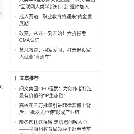
“互联网人类学新知计划”邀你加入
成人赛道IT职业教育将迎来“黄金发
展期”
改变，从这一刻开始！六折报考
CMA认证
慧凡教育：拥军爱国，打造退役军
人就业“直通车”
文章推荐
包
阅文集团CEO程武：为创作者打造
最有价值的“IP生态链”
高校花千万批量引进菲律宾博士背
后：“批发式申博”形成产业链
隆冬帮扶送温暖 走访慰问暖人心
——甘南州教育局领导干部春节前