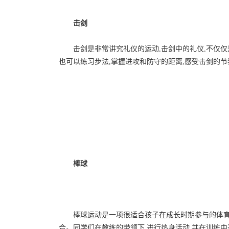
击剑
击剑是非常讲究礼仪的运动,击剑中的礼仪,不仅
也可以练习步法,掌握进攻和防守的距离,感受击剑的节
棒球
棒球运动是一项很适合孩子在成长时期参与的体育
合。同学们在教练的带领下,进行热身活动,并在训练