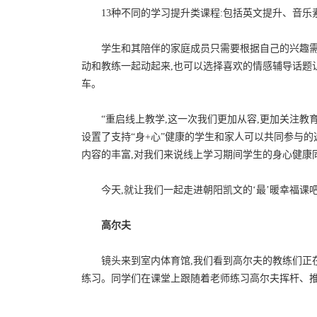
13种不同的学习提升类课程:包括英文提升、音乐
学生和其陪伴的家庭成员只需要根据自己的兴趣
动和教练一起动起来,也可以选择喜欢的情感辅导话题
车。
“重启线上教学,这一次我们更加从容,更加关注教育
设置了支持“身+心”健康的学生和家人可以共同参与
内容的丰富,对我们来说线上学习期间学生的身心健康
今天,就让我们一起走进朝阳凯文的‘最’暖幸福课吧
高尔夫
镜头来到室内体育馆,我们看到高尔夫的教练们正
练习。同学们在课堂上跟随着老师练习高尔夫挥杆、推