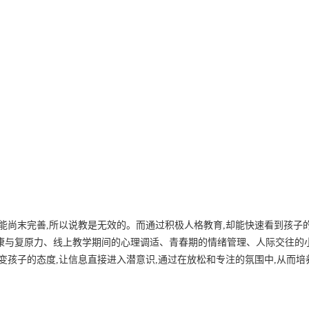
功能尚末完善,所以说教是无效的。而通过积极人格教育,却能快速看到孩子
康与复原力、线上教学期间的心理调适、青春期的情绪管理、人际交往的
变孩子的态度,让信息直接进入潜意识,通过在放松和专注的氛围中,从而培