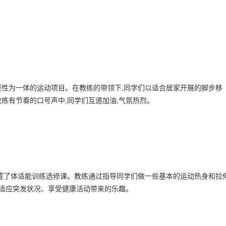
性为一体的运动项目。在教练的带领下,同学们以适合居家开展的脚步移
练有节奏的口号声中,同学们互道加油,气氛热烈。
置了体适能训练选修课。教练通过指导同学们做一些基本的运动热身和拉
够适应突发状况、享受健康活动带来的乐趣。