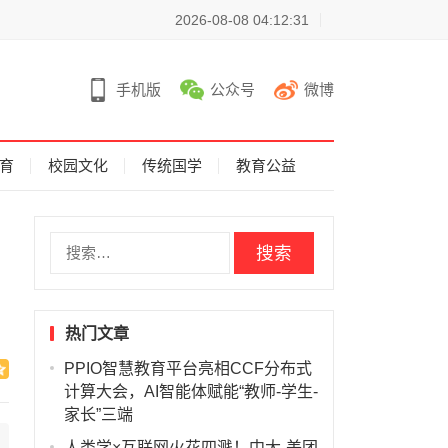
2026-08-08 04:12:31
手机版
公众号
微博
育
校园文化
传统国学
教育公益
搜
索
：
热门文章
PPIO智慧教育平台亮相CCF分布式
计算大会，AI智能体赋能“教师-学生-
家长”三端
人类学×互联网火花四溅！中大-美团