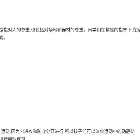
仅是指对人的尊重,也包括对场地和器材的尊重。同学们在教练的指导下,在
奏。
运动,因为它进攻和防守分开进行,所以孩子们可以体会运动中的动静结
中进行接球练习。