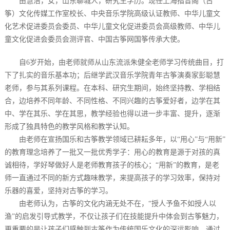
由慧洁，女，山东聊城人，研究生学历。现任上海指音阁（古
筝）文化传媒工作室校长、中央音乐学院高级认证教师、中华儿童文
化艺术促进委员会委员、中华儿童文化促进委员会高级教师、中华儿
童文化促进会委员会测评官、中国古筝网国筝传承大使。
自6岁开始，由老师就师从山东流派朱健全老师学习传统曲目，打
下了扎实的音乐基本功；后继学武汉音乐学院青年古筝演奏家彭聪慧
老师，参与其系列课程。在本科、研究生期间，始终坚持教、学相结
合，边培养不同年龄、不同性格、不同兴趣的古筝爱好者，边学在其
中、学在其乐、学在其思，教学经验也得以进一步丰富、提升，逐渐
形成了独具特色的教学风格和教学认知。
由老师在宣扬国乐和古筝教学领域已耕耘多年，以“用心”与“用新”
的教育理念培养了一批又一批优秀学子：用心的教育是源于对孩的真
诚相待，学好琴做好人是老师教育孩子的核心；“用新”的教育，是老
师一直通过不同的新方式趣味教学，来提高孩子的学习效率，保持对
乐器的喜爱，坚持对古筝的学习。
由老师认为，古筝的文化内涵无处不在，“授人予鱼不如授人以
渔”的启发引导式教学，不仅让孩子们在技能提升中体会到古筝魅力，
更重要的是让孩子们感触到古筝作为传统国乐文化的深远影响，通过