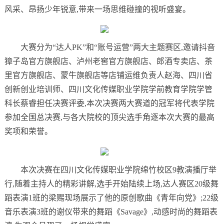
风采、昂扬少年锐意,带来一场思维碰撞的视听盛宴。
大赛分为“达人PK”和“账号运营”两大主题赛区,邀请抖音
獐子岛官方旗舰店、泸州老窖官方旗舰店、郎酒专卖店、茶
里官方旗舰店、蒙牛旗舰店等店铺运维负责人赵海、四川省
创新创业培训师、四川文化传媒职业学院学前教育学院学管
科长蔡睿担任决赛评委,本次决赛两大赛道的冠军将代表学院
参加全国总决赛,与各大院校的顶尖选手角逐本次大赛的最高
奖项和荣誉。
本次决赛在四川文化传媒职业学院绵竹校区9教演播厅举
行,随着主持人的精彩讲解,选手开始陆续上场,达人赛区20级舞
蹈表演1班的梁赐现场展示了他的原创歌曲《青年向党》;22级
音乐表演3班的谢仪带来的舞蹈《Savage》,动感时尚的舞蹈表