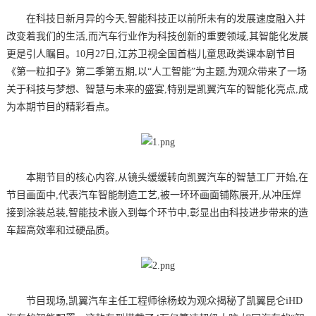
在科技日新月异的今天,智能科技正以前所未有的发展速度融入并
改变着我们的生活,而汽车行业作为科技创新的重要领域,其智能化发展
更是引人瞩目。10月27日,江苏卫视全国首档儿童思政类课本剧节目
《第一粒扣子》第二季第五期,以“人工智能”为主题,为观众带来了一场
关于科技与梦想、智慧与未来的盛宴,特别是凯翼汽车的智能化亮点,成
为本期节目的精彩看点。
本期节目的核心内容,从镜头缓缓转向凯翼汽车的智慧工厂开始,在
节目画面中,代表汽车智能制造工艺,被一环环画面铺陈展开,从冲压焊
接到涂装总装,智能技术嵌入到每个环节中,彰显出由科技进步带来的造
车超高效率和过硬品质。
节目现场,凯翼汽车主任工程师徐杨蛟为观众揭秘了凯翼昆仑iHD