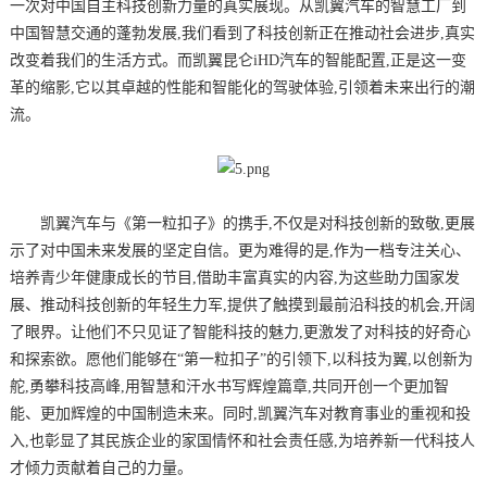
一次对中国自主科技创新力量的真实展现。从凯翼汽车的智慧工厂到
中国智慧交通的蓬勃发展,我们看到了科技创新正在推动社会进步,真实
改变着我们的生活方式。而凯翼昆仑iHD汽车的智能配置,正是这一变
革的缩影,它以其卓越的性能和智能化的驾驶体验,引领着未来出行的潮
流。
凯翼汽车与《第一粒扣子》的携手,不仅是对科技创新的致敬,更展
示了对中国未来发展的坚定自信。更为难得的是,作为一档专注关心、
培养青少年健康成长的节目,借助丰富真实的内容,为这些助力国家发
展、推动科技创新的年轻生力军,提供了触摸到最前沿科技的机会,开阔
了眼界。让他们不只见证了智能科技的魅力,更激发了对科技的好奇心
和探索欲。愿他们能够在“第一粒扣子”的引领下,以科技为翼,以创新为
舵,勇攀科技高峰,用智慧和汗水书写辉煌篇章,共同开创一个更加智
能、更加辉煌的中国制造未来。同时,凯翼汽车对教育事业的重视和投
入,也彰显了其民族企业的家国情怀和社会责任感,为培养新一代科技人
才倾力贡献着自己的力量。