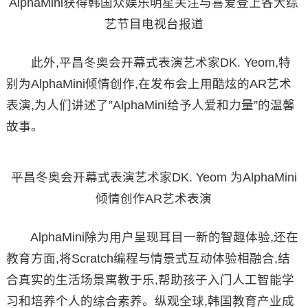
AlphaMini获得韩国众娱乐明星关注与喜爱登上各大综
艺节目电视台报道
此外,平昌冬奥会开幕式表演艺术家DK. Yeom,特
别为AlphaMini倾情创作,在发布会上用酷炫的AR艺术
表演,为人们讲述了”AlphaMini给予人爱和力量”的温馨
故事。
平昌冬奥会开幕式表演艺术家DK. Yeom 为AlphaMini
倾情创作AR艺术表演
AlphaMini除为用户呈现耳目一新的智趣体验,还在
教育方面,将Scratch编程与情景式互动体验相融合,结
合真实的生活场景寓教于乐,帮助孩子入门人工智能学
习和培养个人的综合素养。纵观全球,韩国教育产业成