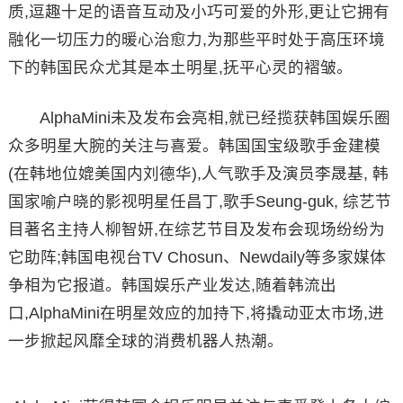
质,逗趣十足的语音互动及小巧可爱的外形,更让它拥有
融化一切压力的暖心治愈力,为那些平时处于高压环境
下的韩国民众尤其是本土明星,抚平心灵的褶皱。
AlphaMini未及发布会亮相,就已经揽获韩国娱乐圈
众多明星大腕的关注与喜爱。韩国国宝级歌手金建模
(在韩地位媲美国内刘德华),人气歌手及演员李晟基, 韩
国家喻户晓的影视明星任昌丁,歌手Seung-guk, 综艺节
目著名主持人柳智妍,在综艺节目及发布会现场纷纷为
它助阵;韩国电视台TV Chosun、Newdaily等多家媒体
争相为它报道。韩国娱乐产业发达,随着韩流出
口,AlphaMini在明星效应的加持下,将撬动亚太市场,进
一步掀起风靡全球的消费机器人热潮。