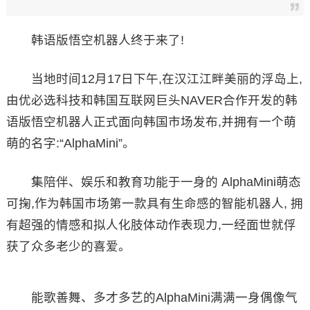
韩语版悟空机器人终于来了!
当地时间12月17日下午,在汉江江畔美丽的浮岛上,
由优必选科技和韩国互联网巨头NAVER合作开发的韩
语版悟空机器人正式面向韩国市场发布,并拥有一个萌
萌的名字:“AlphaMini”。
集陪伴、娱乐和教育功能于一身的 AlphaMini萌态
可掬,作为韩国市场第一款具有生命感的智能机器人, 拥
有超强的情感和拟人化肢体动作表现力,一经面世就俘
获了众多老少的喜爱。
能歌善舞、多才多艺的AlphaMini满满一身偶像气