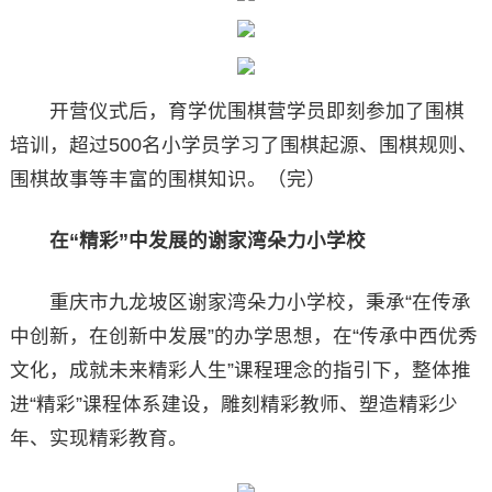
开营仪式后，育学优围棋营学员即刻参加了围棋
培训，超过500名小学员学习了围棋起源、围棋规则、
围棋故事等丰富的围棋知识。（完）
在“精彩”中发展的谢家湾朵力小学校
重庆市九龙坡区谢家湾朵力小学校，秉承“在传承
中创新，在创新中发展”的办学思想，在“传承中西优秀
文化，成就未来精彩人生”课程理念的指引下，整体推
进“精彩”课程体系建设，雕刻精彩教师、塑造精彩少
年、实现精彩教育。