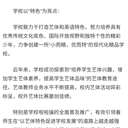
学校以“特色”为亮点：
学校致力于打造艺体和英语特色，努力培养具有
优秀传统文化底色、国际开放视野和独特个性的精彩
少年，力争创建一所“小而精，优而特”的现代化精品学
校。
近年来，学校成功探索到“培养学生艺体兴趣，增
加学生艺体素养，提高学生艺体品味”的艺体教育途
径。艺体教师业务水平不断提高，校内艺体活动异彩
纷呈，校外艺体比赛屡创佳绩。
特别是学校啦啦操的全面普及推广，有效引领着
师生在“以艺体特色促进学校发展”的道路上越走越强