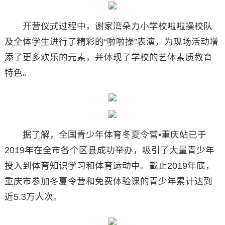
开营仪式过程中，谢家湾朵力小学校啦啦操校队
及全体学生进行了精彩的“啦啦操”表演，为现场活动增
添了更多欢乐的元素，并体现了学校的艺体素质教育
特色。
据了解，全国青少年体育冬夏令营•重庆站已于
2019年在全市各个区县成功举办，吸引了大量青少年
投入到体育知识学习和体育运动中。截止2019年底，
重庆市参加冬夏令营和免费体验课的青少年累计达到
近5.3万人次。