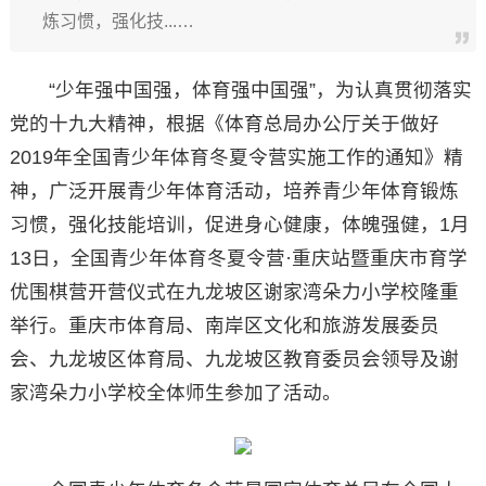
炼习惯，强化技...…
“少年强中国强，体育强中国强”，为认真贯彻落实
党的十九大精神，根据《体育总局办公厅关于做好
2019年全国青少年体育冬夏令营实施工作的通知》精
神，广泛开展青少年体育活动，培养青少年体育锻炼
习惯，强化技能培训，促进身心健康，体魄强健，1月
13日，全国青少年体育冬夏令营·重庆站暨重庆市育学
优围棋营开营仪式在九龙坡区谢家湾朵力小学校隆重
举行。重庆市体育局、南岸区文化和旅游发展委员
会、九龙坡区体育局、九龙坡区教育委员会领导及谢
家湾朵力小学校全体师生参加了活动。