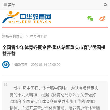
菜单
您所在的位置
中华教育网
全国青少年体育冬夏令营·重庆站暨重庆市育学优围棋
营开营
中华教育网
2020-01-14 12:00:00
“少年强中国强，体育强中国强”，为认真贯彻落实
党的十九大精神，根据《体育总局办公厅关于做好
2019年全国青少年体育冬夏令营实施工作的通知》
精神，广泛开展青少年体育活动，培养青少年体育锻