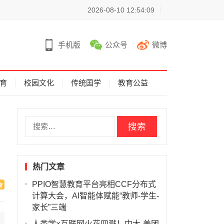
2026-08-10 12:54:09
手机版
公众号
微博
育
校园文化
传统国学
教育公益
搜
索
：
热门文章
PPIO智慧教育平台亮相CCF分布式
计算大会，AI智能体赋能“教师-学生-
家长”三端
人类学×互联网火花四溅！中大-美团