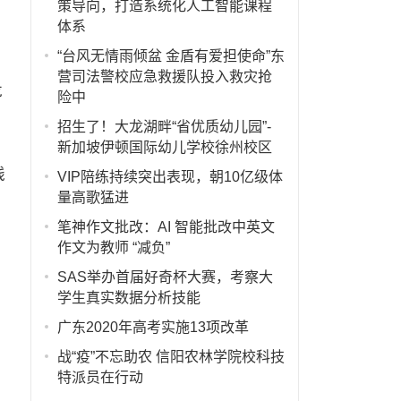
策导向，打造系统化人工智能课程
体系
“台风无情雨倾盆 金盾有爱担使命”东
营司法警校应急救援队投入救灾抢
龙
险中
招生了！大龙湖畔“省优质幼儿园”-
新加坡伊顿国际幼儿学校徐州校区
线
VIP陪练持续突出表现，朝10亿级体
量高歌猛进
笔神作文批改：AI 智能批改中英文
作文为教师 “减负”
SAS举办首届好奇杯大赛，考察大
学生真实数据分析技能
广东2020年高考实施13项改革
战“疫”不忘助农 信阳农林学院校科技
特派员在行动