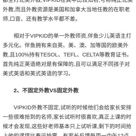
都主打北美外教,VIPKID在其中比较知名,号称纯正北美
外教,而且外教资源是美国和加拿大当地任教的在职老
师,口音、还有教学水平都不差。
相对于VIPKID的单一外教师资,伴鱼少儿英语主打
多元化。伴鱼拥有来自英、美、澳、加等国的欧美外
教,且100%持有TESOL、TEFL、CELTA等教育证书。
首先纯正英语绝对是有保障的,且可以满足不同孩子对
美式英语和英式英语的学习。
2、不固定外教VS固定外教
VIPKID外教不固定,试听的时候他们会给家长安排
一些很难抢到的名师,家长试听时很喜欢,真正上课的时
候才会发现,这些好老师基本只上试听课,剩下的时间抢
上他的课堪比春运抢票。有家长反馈每周一中午12点