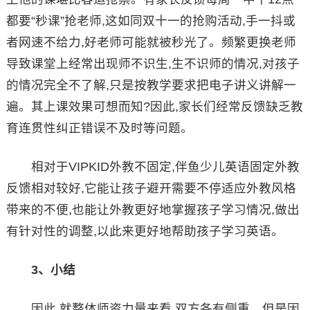
都要“秒课”抢老师,这如同双十一的抢购活动,手一抖或
者网速不给力,好老师可能就被秒光了。频繁更换老师
导致课堂上经常出现师不识生,生不识师的情况,对孩子
的情况完全不了解,只是按教学要求把电子讲义讲解一
遍。其上课效果可想而知?因此,家长们经常反馈缺乏教
育连贯性纠正错误不及时等问题。
相对于VIPKID外教不固定,伴鱼少儿英语固定外教
反馈相对较好,它能让孩子避开需要不停适应外教风格
带来的不便,也能让外教更好地掌握孩子学习情况,做出
有针对性的调整,以此来更好地帮助孩子学习英语。
3、小结
因此,就整体师资力量来看,双方各有侧重。但是因