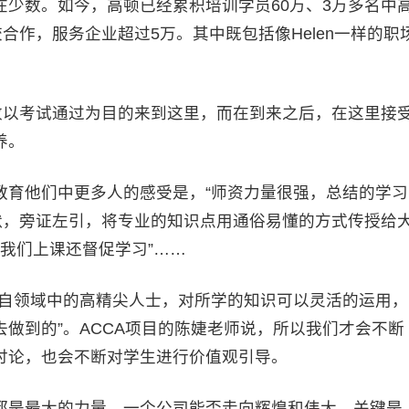
数。如今，高顿已经累积培训学员60万、3万多名中
合作，服务企业超过5万。其中既包括像Helen一样的职
数以考试通过为目的来到这里，而在到来之后，在这里接
养。
育他们中更多人的感受是，“师资力量很强，总结的学习
默，旁证左引，将专业的知识点用通俗易懂的方式传授给
陪我们上课还督促学习”……
自领域中的高精尖人士，对所学的知识可以灵活的运用，
做到的”。ACCA项目的陈婕老师说，所以我们才会不断
讨论，也会不断对学生进行价值观引导。
是最大的力量，一个公司能否走向辉煌和伟大，关键是