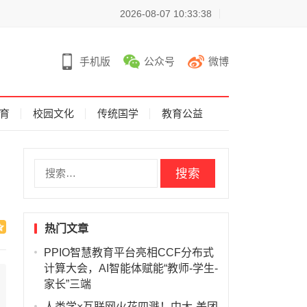
2026-08-07 10:33:38
手机版
公众号
微博
育
校园文化
传统国学
教育公益
搜
索
：
热门文章
PPIO智慧教育平台亮相CCF分布式
计算大会，AI智能体赋能“教师-学生-
家长”三端
人类学×互联网火花四溅！中大-美团