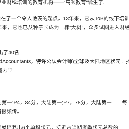
业财税培训的教育机构——“高顿教育”诞生了。
了一个令人艳羡的起点。13年来，它从ToB的线下培
13年来，它也已从种子长成为一棵“大树”，众多试图进入财
了40名
dCertifiedAccountants，特许公认会计师)全球及大陆地区状元。
力”?
第一;P4，84分，大陆第一;P7，78分，大陆第一……每
捷报频传。
育就培养出6个单科状元，接近占当期考季状元总数的