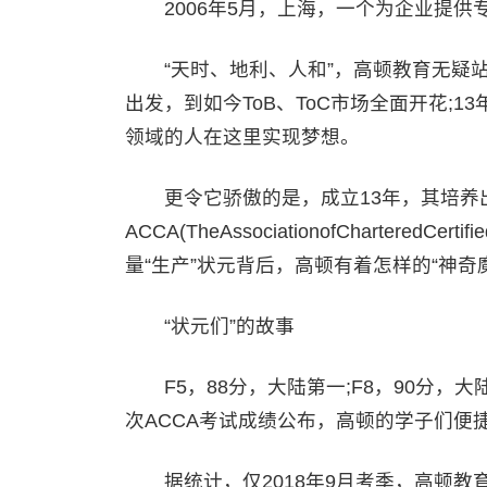
2006年5月，上海，一个为企业提供专
“天时、地利、人和”，高顿教育无疑站在
出发，到如今ToB、ToC市场全面开花;
领域的人在这里实现梦想。
更令它骄傲的是，成立13年，其培养出
ACCA(TheAssociationofChartere
量“生产”状元背后，高顿有着怎样的“神奇魔
“状元们”的故事
F5，88分，大陆第一;F8，90分，大陆
次ACCA考试成绩公布，高顿的学子们便
据统计，仅2018年9月考季，高顿教