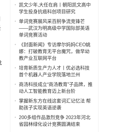
凯文少年,大任在肩丨朝阳凯文高中
学生投身抗癌科创项目研究
训
单词竞赛展风采百舸争流竞锋芒
经
——武汉为明高级中学国际部英语
单词竞赛活动
《封面新闻》专访摩尔妈妈CEO姚
娜：打破教育无平台魔咒，做早幼
教产业互联网平台
批
培育新质生产力人才丨优必选科技
首个机器人产业学院落地兰州
商汤科技成立“商汤教育”子品牌，推
动人工智能教育迈上新台阶
掌握新东方在线这套词汇记忆法 帮
助孩子实现英语逆袭
200多组作品激烈竞争 2023年河北
省园林绿化设计竞赛圆满结束