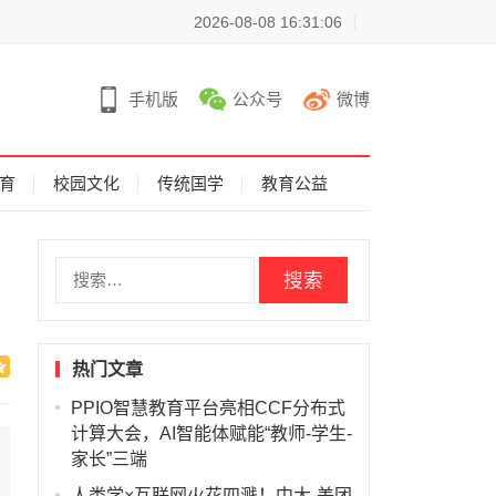
2026-08-08 16:31:06
手机版
公众号
微博
育
校园文化
传统国学
教育公益
搜
索
：
热门文章
PPIO智慧教育平台亮相CCF分布式
计算大会，AI智能体赋能“教师-学生-
家长”三端
人类学×互联网火花四溅！中大-美团