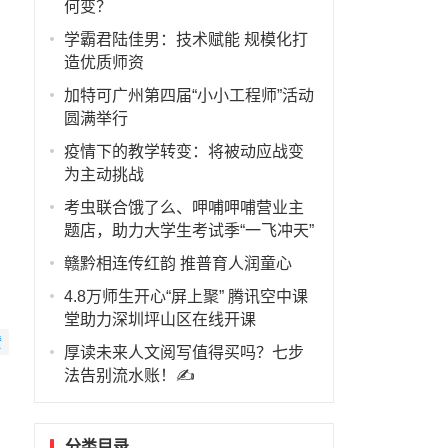
何变？
学霸君陆佳男：技术赋能 规模化打
造优质师资
加特可广州第四届“小小工程师”活动
圆满举行
疫情下的教学转变：将被动应战变
为主动挑战
考虫联合饿了么、呷哺呷哺营业主
题店，助力大学生考试季“一飞冲天”
赣黔相连传红韵 推普育人润童心
4.8万师生开心“屏上聚” 腾讯空中课
堂助力深圳坪山区在线开课
赞
厚读未来人文阅写值得买吗？七步
法告别流水账！✍️
分类目录