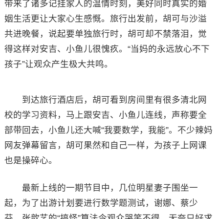
带来了诸多记挂家人的温情时刻，美好同时真实的婚
姻生活更让大家心生感慨。旅行出发前，胡可与沙溢
共进晚餐，说起要单独旅行时，胡可却不禁落泪，觉
得这样对安吉、小鱼儿很愧疚。“当妈的永远放心不下
孩子”让观众产生极大共鸣。
到达旅行酒店后，胡可看到房间里有很多清北网
校的学习资料，马上跟安吉、小鱼儿连线，声称要全
部带回去，小鱼儿还大喊“我要数学，我能”。不少辣妈
网友弹幕留言，胡可果然和自己一样，为孩子上网课
也是操碎心。
最新上线的一期节目中，几位明星妻子围坐一
起，为了出游计划要进行数学题测试，谢娜、蔡少
芬、张歆艺的“搞怪”算法令观众哭笑不得，无奈只好求