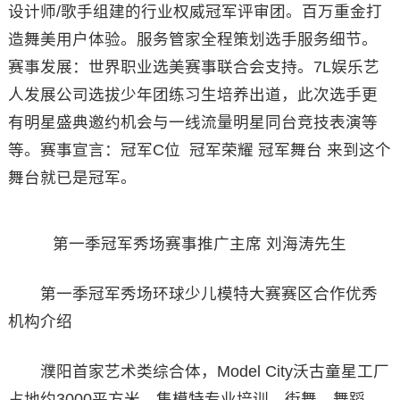
设计师/歌手组建的行业权威冠军评审团。百万重金打
造舞美用户体验。服务管家全程策划选手服务细节。
赛事发展：世界职业选美赛事联合会支持。7L娱乐艺
人发展公司选拔少年团练习生培养出道，此次选手更
有明星盛典邀约机会与一线流量明星同台竞技表演等
等。赛事宣言：冠军C位 冠军荣耀 冠军舞台 来到这个
舞台就已是冠军。
第一季冠军秀场赛事推广主席 刘海涛先生
第一季冠军秀场环球少儿模特大赛赛区合作优秀
机构介绍
濮阳首家艺术类综合体，Model City沃古童星工厂
占地约3000平方米，集模特专业培训、街舞、舞蹈、