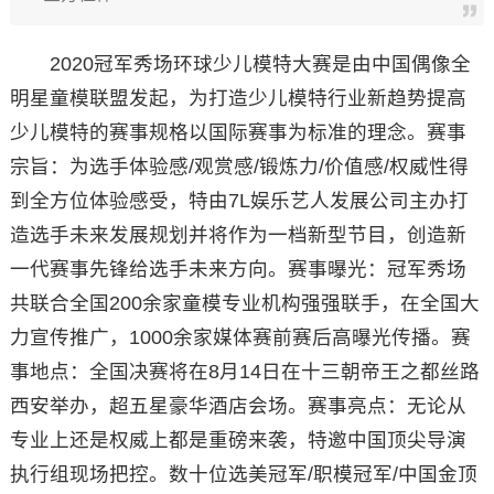
2020冠军秀场环球少儿模特大赛是由中国偶像全
明星童模联盟发起，为打造少儿模特行业新趋势提高
少儿模特的赛事规格以国际赛事为标准的理念。赛事
宗旨：为选手体验感/观赏感/锻炼力/价值感/权威性得
到全方位体验感受，特由7L娱乐艺人发展公司主办打
造选手未来发展规划并将作为一档新型节目，创造新
一代赛事先锋给选手未来方向。赛事曝光：冠军秀场
共联合全国200余家童模专业机构强强联手，在全国大
力宣传推广，1000余家媒体赛前赛后高曝光传播。赛
事地点：全国决赛将在8月14日在十三朝帝王之都丝路
西安举办，超五星豪华酒店会场。赛事亮点：无论从
专业上还是权威上都是重磅来袭，特邀中国顶尖导演
执行组现场把控。数十位选美冠军/职模冠军/中国金顶