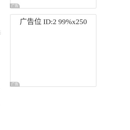
广告
广告位 ID:2 99%x250
来
中
广告
总
业
。