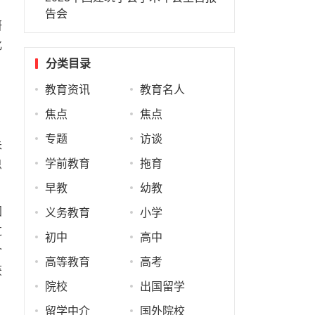
告会
研
化
分类目录
教育资讯
教育名人
焦点
焦点
专题
访谈
朱
学前教育
拖育
思
早教
幼教
国
义务教育
小学
过
初中
高中
介
高等教育
高考
获
院校
出国留学
留学中介
国外院校