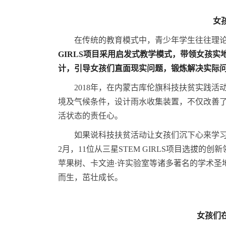
女
在传统的教育模式中，青少年学生往往理
GIRLS
项目采用启发式教学模式，
带领女孩实
计，
引导
女孩
们直面现实问题，
锻炼解决实际
2018年，在内蒙古库伦旗科技扶贫实践
境及气候条件，设计雨水收集装置，不仅改善
活状态的责任心。
如果说科技扶贫活动让女孩们沉下心来学习
2月，11位从三星STEM GIRLS项目选拔
苹果树、卡文迪·许实验室等诸多著名的学术圣
而生，茁壮成长。
女孩们