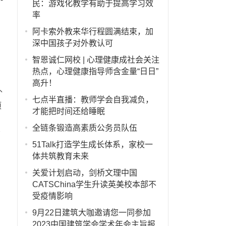
民：游戏化教学有助于提高学习效
率
阿卡索外教来华行程圆满结束，加
深中国孩子对外教认可
智恩诚仁网校 | 心理健康成社会关注
热点，心理健康指导师含金量“日日”
高升！
外
七点半直播：教师学会自我减负，
项
才能把时间还给睡眠
全链条锻造高素质公务员队伍
结
51Talk打造学生成长体系，家校一
体共筑教育未来
关爱计划启动，剑桥文理中国
CATSChina学生升读英美校本部不
受疫情影响
9月22日建筑大咖邀请您一同参加
2023中国建筑学会学术年会主旨报