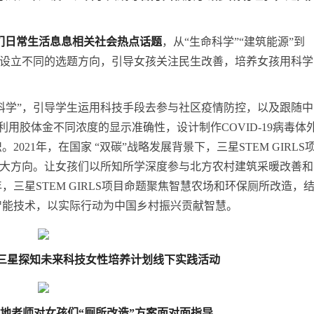
们日常生活息息相关社会热点话题
，从“生命科学”“建筑能源”到
都会设立不同的选题方向，引导女孩关注民生改善，培养女孩用科学
焦“生命科学”，引导学生运用科技手段去参与社区疫情防控，以及跟随中
，利用胶体金不同浓度的显示准确性，设计制作COVID-19病毒体
21年，在国家 “双碳”战略发展背景下，三星STEM GIRLS
”两大方向。让女孩们以所知所学深度参与北方农村建筑采暖改善和
三星STEM GIRLS项目命题聚焦智慧农场和环保厕所改造，
智能技术，以实际行动为中国乡村振兴贡献智慧。
第四届三星探知未来科技女性培养计划线下实践活动
地老师对女孩们“厕所改造”方案面对面指导