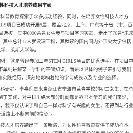
性科技人才培养成果丰硕
为女性科普教育探索了众多成功经验，同时，在培养女性科技人才方
M GIRLS项目已成功开展5届，覆盖北京、上海、广东等十省（市）百
选拔，其中6000余名女生参与项目学习实践，走出了76名“未
习，其中总计17人就读理工科，其就读的国内国内外顶尖大学包括
大学、莱斯大学等。
琳，就是曾经参加三星STEM GIRLS项目的优秀选手。在项目
不单纯讲解某一学科的基础知识，而是以具体的例子来引导我们
的学习和实践经历，深刻地影响着她的学习成长以及专业的选择。
嘉倪的科研梦。李嘉倪是来自浙江省宁波市蓝青学校的初二女生，在
到了实践，对平日里绝大部分时间都是靠书本学习的我们来说，
S项目，我不仅认识了和自己一样对科学有兴趣的女生，还得到与行
道路上不断向前的信心”。
女性科技人才培养踏出了一条新路，为女性科普教育提供了成功样本