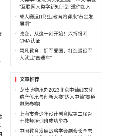
“互联网人类学新知计划”邀你加入
，
成人赛道IT职业教育将迎来“黄金发
展期”
技
改变，从这一刻开始！六折报考
CMA认证
慧凡教育：拥军爱国，打造退役军
人就业“直通车”
计
文章推荐
龙茂博物承办2023北京中轴线文化
遗产传承与创新大赛“达人中轴”赛道
邀您参赛!
上海市青少年设计创意院第二届骨
孩
干教师培训班成功举办
年
中国教育发展战略学会副会长李志
内