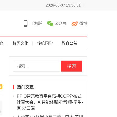
2026-08-07 13:36:31
手机版
公众号
微博
育
校园文化
传统国学
教育公益
搜
索
：
热门文章
PPIO智慧教育平台亮相CCF分布式
计算大会，AI智能体赋能“教师-学生-
家长”三端
人类学×互联网火花四溅！中大-美团