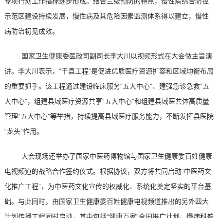
专项行动工作指标逐步形成。结合三级预防的特点，慢性病综合防控
示范区建设持续发展，慢性病及其危险因素监测体系得以建立，慢性
病防治初见成效。
国家卫生健康委医政司副司长李大川以视频形式在大会做主旨演
讲。李大川表示，“千县工程”是促进优质医疗资源扩容和区域均衡布局
的重要抓手。该工程通过建设临床服务“五大中心”、建强急诊急救“五
大中心”，组建县域医疗资源共享“五大中心”和组建县域医共体高质量
管理“五大中心”等举措，持续提高县域医疗服务能力，不断发挥县医院
“龙头”作用。
大会现场还举办了国家中医药博物馆与国家卫生健康委百姓健康
电视频道的战略合作签约仪式。根据协议，双方将共同启动“中医药文
化推广工程”，为中医药文化宣传的权威化、系统化奠定坚实的平台基
础。与此同时，由国家卫生健康委百姓健康电视频道推出的另外四大
计划传播工程同时启动，其中包括“健康万家”全国推广计划、慢病科普