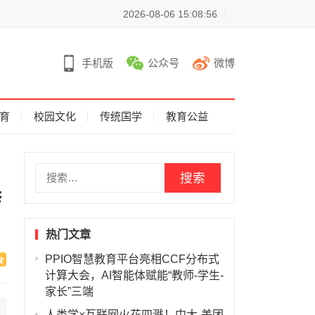
2026-08-06 15:08:56
手机版
公众号
微博
育
校园文化
传统国学
教育公益
搜
索
举
：
热门文章
PPIO智慧教育平台亮相CCF分布式
计算大会，AI智能体赋能“教师-学生-
家长”三端
人类学×互联网火花四溅！中大-美团