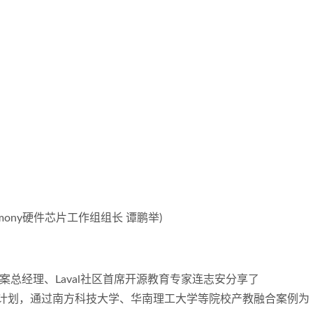
mony
硬件芯片工作组组长 谭鹏举
)
总经理、Laval社区首席开源教育专家连志安分享了
及直播计划，通过南方科技大学、华南理工大学等院校产教融合案例为