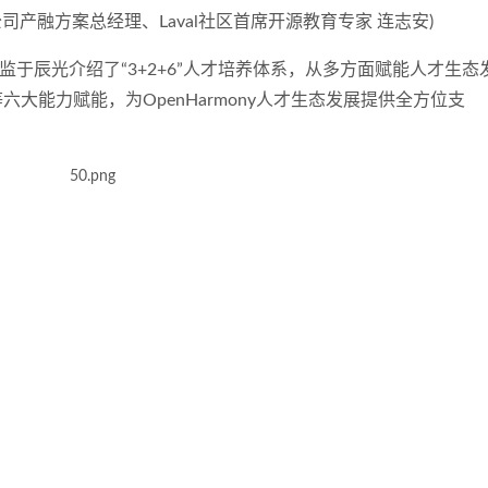
公司产融方案总经理、
Laval
社区首席开源教育专家
连志安
)
于辰光介绍了“3+2+6”人才培养体系，从多方面赋能人才生态
大能力赋能，为OpenHarmony人才生态发展提供全方位支