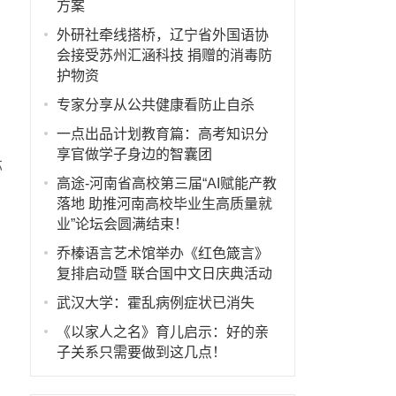
方案
外研社牵线搭桥，辽宁省外国语协
会接受苏州汇涵科技 捐赠的消毒防
护物资
专家分享从公共健康看防止自杀
一点出品计划教育篇：高考知识分
享官做学子身边的智囊团
芯
高途-河南省高校第三届“AI赋能产教
落地 助推河南高校毕业生高质量就
业”论坛会圆满结束！
乔榛语言艺术馆举办《红色箴言》
复排启动暨 联合国中文日庆典活动
武汉大学：霍乱病例症状已消失
《以家人之名》育儿启示：好的亲
子关系只需要做到这几点！