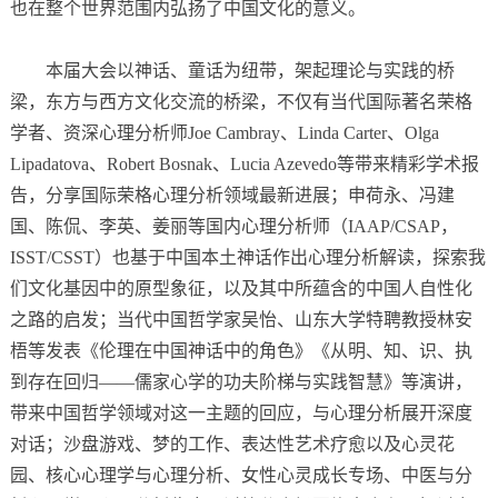
也在整个世界范围内弘扬了中国文化的意义。
本届大会以神话、童话为纽带，架起理论与实践的桥
梁，东方与西方文化交流的桥梁，不仅有当代国际著名荣格
学者、资深心理分析师Joe Cambray、Linda Carter、Olga
Lipadatova、Robert Bosnak、Lucia Azevedo等带来精彩学术报
告，分享国际荣格心理分析领域最新进展；申荷永、冯建
国、陈侃、李英、姜丽等国内心理分析师（IAAP/CSAP，
ISST/CSST）也基于中国本土神话作出心理分析解读，探索我
们文化基因中的原型象征，以及其中所蕴含的中国人自性化
之路的启发；当代中国哲学家吴怡、山东大学特聘教授林安
梧等发表《伦理在中国神话中的角色》《从明、知、识、执
到存在回归——儒家心学的功夫阶梯与实践智慧》等演讲，
带来中国哲学领域对这一主题的回应，与心理分析展开深度
对话；沙盘游戏、梦的工作、表达性艺术疗愈以及心灵花
园、核心心理学与心理分析、女性心灵成长专场、中医与分