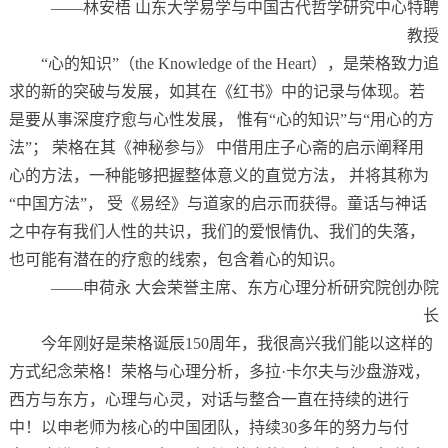
——林安梧 山东大学易学与中国古代哲学研究中心特聘
教授
“心的知识”（the Knowledge of the Heart），是荣格致力追
求的新的突破与发展，如其在《红书》中的记录与体现。若
是要从事深度疗愈与心性发展， 惟有“心的知识”与“用心的方
法”； 荣格在其《神秘参与》 中借用庄子心斋的启示阐释用
心的方法，一种能够把握整体意义的直觉方法， 并将其称为
“中国方法”， 受《易经》与道家的启示而获得。童话与神话
之中存有我们人性的共识，我们的爱恨情仇、我们的失落，
也可能有潜在的疗愈的线索，包含着心的知识。
——申荷永 大会荣誉主席、东方心理分析研究院创办院
长
今年刚好是荣格诞辰150周年，我很高兴我们能以这样的
方式纪念荣格！荣格与心理分析，多拉·卡尔夫与沙盘游戏，
西方与东方，心理与心灵，对话与整合一直在持续的进行
中！以申老师为核心的中国团队，持续30多年的努力与付