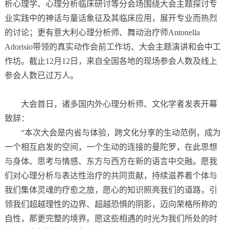
析心理学、心理分析临床研讨等分会场围绕大会主题探讨专
业实践中的神话与童话象征及其临床应用，展开专业而热烈
的讨论；更有意大利心理分析师、舞动治疗师Antonella
Adorisio带领的真实动作会前工作坊、大会主题演讲和会中工
作坊。截止12月12日，来自全国各地的现场参会人数及线上
参会人数已过万人。
大会首日，诸多国内外心理分析师、文化学者发表开幕
致辞：
“本次大会是内省与体验，跨文化分享的生动范例，成为
一个相互启发的空间，一个生动的连接的曼陀罗，在此思想
与身体、思考与情感、东方与西方在新的语言中交融。愿我
们对心理分析与表达性治疗的共同贡献，持续滋养着个体与
我们集体灵魂的疗愈之旅，愿心的知识照亮我们的道路，引
领我们超越理性的边界、超越恐惧的阴影，迈向荣格所称的
自性，那更完整的境界。愿这些相遇的时光为我们所处的时