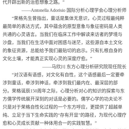
代开辟出新的治愈想象之路。”
——Antonella Adorisio 国际分析心理学会心理分析师
“荣格先生曾指出，童话是集体无意识，心灵过程最纯粹
最简单的表达方式，其中蕴含的原型意象与象征密码是人类
共通的心灵语言。当我们在临床工作中解读来访者的梦境与
沙盘，当我们在生活中面对困惑与迷茫，这些源自本土文化
的象征资源，总能给予我们最贴切的启示。只有扎根自身的
文化土壤，才能真正实现心灵的深度疗愈。”
——马欣川 东方心理分析研究院现任院长
“对汉语有语感，对文化有自性，这个语感最后一定要牵
涉到童话，牵涉到神话，牵涉到我们最内在、最深层的部
分。荣格诞辰150周年之际，心理分析对心的知识的探索与东
方儒学传统展开深刻的对话是必要的。儒学心学的功夫论不
只是对于荣格自性化过程的一个东方呼应，更提供了超越单
纯、立足于当下生命实践的“存有开显”的路径，为现代心理疗
愈和心灵成长贡献一种体用合一的实践智慧。”