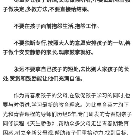
尽量多让孩子讲话,父母做倾听者,不要武断地替孩
子做决定,多教方法,不要直接给结果。
不要在孩子面前抱怨生活,抱怨工作。
不要独断专行,按照大人的意愿安排孩子的一切,善
于做个安安静静的家长,观摩鼓掌就好。
永远不要拿自己孩子的短处,去比别人家孩子的长
处,赞赏和鼓励能让他们充满自信。
作为青春期孩子的父母,在敦促孩子学习的同时,也
要与时俱进,学习最新的教育理念。为此卓育英才旗下
光和青春课程的导师们历经5年,专门研发的青春期亲子
同修课程《天生骄傲》,帮助众多父母走出青春期教育
困惑,树立全新父母观;帮助孩子们重拾动力,找到目标,