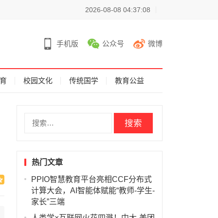
2026-08-08 04:37:08
手机版
公众号
微博
育
校园文化
传统国学
教育公益
搜
索
：
热门文章
PPIO智慧教育平台亮相CCF分布式
计算大会，AI智能体赋能“教师-学生-
家长”三端
人类学×互联网火花四溅！中大-美团