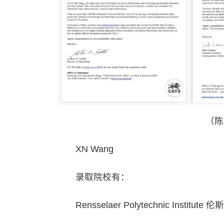
（陈
XN Wang
录取院校有：
Rensselaer Polytechnic Instit