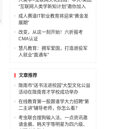
“互联网人类学新知计划”邀你加入
成人赛道IT职业教育将迎来“黄金发
展期”
改变，从这一刻开始！六折报考
CMA认证
从
慧凡教育：拥军爱国，打造退役军
人就业“直通车”
文章推荐
陇南市“送书法进校园”大型文化公益
，
活动在陇南育才学校成功举办
在线教育第一股跟谁学大力招聘“第
二主讲”辅导老师，你怎么看？
考虫联合搜狗输入法、一点资讯邀
请金晨、韩天宇等明星为四六级、