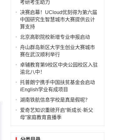
考研考生助力
决赛启幕！UCloud优刻得为第六届
中国研究生智慧城市大赛提供云计
算支持
北京高职院校新增专业申报启动
舟山群岛新区大学生创业大赛城市
赛在武汉顺利举行
卓辅教育第9校区中央公园校区入驻
渝北八中！
托普朗宁携手中国扶贫基金会启动
iEnglish学业有成项目
湖南铁航信息学校是真是假呢？
爱奇艺知识重磅开启“新成长·新父
母”家庭教育直播季
分类目录